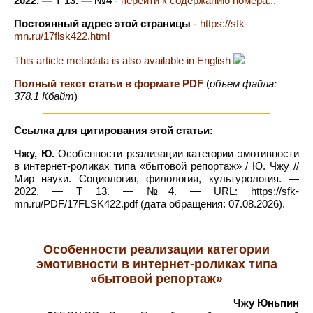
2022. — Т 13. — №4
-
перейти к содержанию номера...
Постоянный адрес этой страницы
-
https://sfk-
mn.ru/17flsk422.html
This article metadata is also available in English
Полный текст статьи в формате PDF
(
объем файла:
378.1 Кбайт
)
Ссылка для цитирования этой статьи:
Чжу, Ю.
Особенности реализации категории эмотивности
в интернет-роликах типа «бытовой репортаж» / Ю. Чжу //
Мир науки. Социология, филология, культурология. —
2022. — Т 13. — №4. — URL: https://sfk-
mn.ru/PDF/17FLSK422.pdf (дата обращения: 07.08.2026).
Особенности реализации категории
эмотивности в интернет-роликах типа
«бытовой репортаж»
Чжу Юньпин