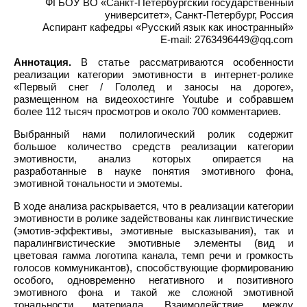
ФГБОУ ВО «Санкт-Петербургский государственный
университет», Санкт-Петербург, Россия
Аспирант кафедры «Русский язык как иностранный»
E-mail: 2763496449@qq.com
Аннотация.
В статье рассматриваются особенности
реализации категории эмотивности в интернет-ролике
«Первый снег / Гололед и заносы на дороге»,
размещенном на видеохостинге Youtube и собравшем
более 112 тысяч просмотров и около 700 комментариев.
Выбранный нами полилогический ролик содержит
большое количество средств реализации категории
эмотивности, анализ которых опирается на
разработанные в науке понятия эмотивного фона,
эмотивной тональности и эмотемы.
В ходе анализа раскрывается, что в реализации категории
эмотивности в ролике задействованы как лингвистические
(эмотив-эффективы, эмотивные высказывания), так и
паралингвистические эмотивные элементы (вид и
цветовая гамма логотипа канала, темп речи и громкость
голосов коммуникантов), способствующие формированию
особого, одновременно негативного и позитивного
эмотивного фона и такой же сложной эмотивной
тональности материала. Взаимодействие между