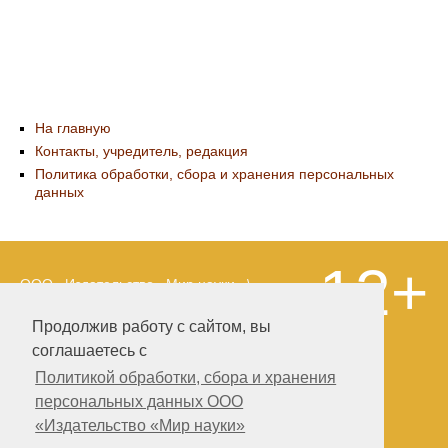
На главную
Контакты, учредитель, редакция
Политика обработки, сбора и хранения персональных
данных
12+
ООО «Издательство «Мир науки» \
«Publishing company «World of science»,
LLC Материалы, размещенные на сайте,
Продолжив работу с сайтом, вы
охраняются Законом о защите авторских
соглашаетесь с
прав. Публикация любых материалов
этого сайта запрещена без
Политикой обработки, сбора и хранения
предварительного согласования с
персональных данных ООО
издательством. Авторские права на
«Издательство «Мир науки»
размещенные на сайте научные
публикации принадлежат их авторам.