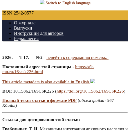
Switch to English language
ISSN 2542-0577
О журнале
Выпуски
Инструкции для авторов
Редколлегия
2026. — Т 17. — №2
-
перейти к содержанию номера...
Постоянный адрес этой страницы
-
https://sfk-
mn.ru/16scsk226.html
This article metadata is also available in English
DOI
: 10.15862/16SCSK226 (
https://doi.org/10.15862/16SCSK226
)
Полный текст статьи в формате PDF
(
объем файла: 567
Кбайт
)
Ссылка для цитирования этой статьи:
Грабельных, Т. И.
Механизмы интеграции архивного наследия и