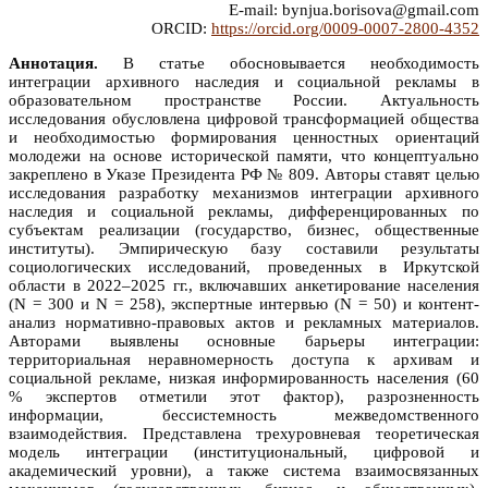
E-mail: bynjua.borisova@gmail.com
ORCID:
https://orcid.org/0009-0007-2800-4352
Аннотация.
В статье обосновывается необходимость
интеграции архивного наследия и социальной рекламы в
образовательном пространстве России. Актуальность
исследования обусловлена цифровой трансформацией общества
и необходимостью формирования ценностных ориентаций
молодежи на основе исторической памяти, что концептуально
закреплено в Указе Президента РФ № 809. Авторы ставят целью
исследования разработку механизмов интеграции архивного
наследия и социальной рекламы, дифференцированных по
субъектам реализации (государство, бизнес, общественные
институты). Эмпирическую базу составили результаты
социологических исследований, проведенных в Иркутской
области в 2022–2025 гг., включавших анкетирование населения
(N = 300 и N = 258), экспертные интервью (N = 50) и контент-
анализ нормативно-правовых актов и рекламных материалов.
Авторами выявлены основные барьеры интеграции:
территориальная неравномерность доступа к архивам и
социальной рекламе, низкая информированность населения (60
% экспертов отметили этот фактор), разрозненность
информации, бессистемность межведомственного
взаимодействия. Представлена трехуровневая теоретическая
модель интеграции (институциональный, цифровой и
академический уровни), а также система взаимосвязанных