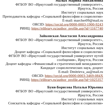
Малых Марина Михайловна
ФГБОУ ВО «Иркутский государственный университет»,
Иркутск, Россия
Институт социальных наук
Преподаватель кафедры «Социальной философии и социологии»
E-mail: marcher09@mail.ru
ORCID:
https://orcid.org/0000-0003-1900-9243
РИНЦ:
https://elibrary.ru/author_profile.asp?id=1167740
Зайковская Анастасия Александровна
ФГБОУ ВО «Иркутский государственный университет»,
Иркутск, Россия
Институт социальных наук
Доцент кафедры «Социальной философии и социологии»
ФГБОУ ВО «Иркутский государственный университет путей
сообщения», Иркутск, Россия
Доцент кафедры «Финансовый и стратегический менеджмент»
Кандидат социологических наук, доцент
E-mail: Dmitrieva_aa@mail.ru
ORCID:
https://orcid.org/0000-0003-3469-084X
РИНЦ:
https://elibrary.ru/author_profile.asp?id=1025357
Буня-Борисова Наталья Юрьевна
ФГБОУ ВО «Иркутский государственный университет»,
Иркутск, Россия
Институт социальных наук
Соискатель кафедры «Социальной философии и социологии»