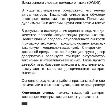
Электронного словаря немецкого языка (DWDS).
В ходе исследования обнаружено, что немец
актуализаторы. Таксисный синкретизм обусло
некоторых полисемичных предлогов. Полисеми
дуализмом. Они детерминируют синкретизм таксис
В результате исследования сделан вывод, что деве
качестве способа актуализации различных так
Полисемичные предлоги обуславливают синкрети
(примарно-таксисную, кондиционально-таксисн
таксисную, модально-таксисную). Синкретизм
таксисной среды, в которой функционируют девер
девербативы реализуют функцию актуализатор
таксисных и итеративно-таксисных. Такие прото
девербативы, фазовые глаголы и глагольные анал
выступают в качестве детерминантов синкрет
значений.
Основные результаты работы призваны найти сво
грамматики в языковых вузах, а также при прове
Ключевые слова:
таксис; таксисный синкрет
таксисные маркеры; таксисные актуализаторы