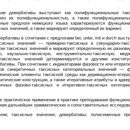
кие девербативы выступают как полифункциональные так
влен их полифункциональностью, а также полифункциональ
чные предлоги немецкого языка характеризуются функцион
ных значений, а также маркируют определенный их вариант.
рбативы в сочетании с предлогами bei, unter, mit и durch выст
сисных значений — примарно-таксисных и секундарно-такс
зм таксисных значений и маркируют определенную их разнови
ую, каузально-таксисную, инструментально-таксисную, меди
 таксисных значений детерминируется и другими конститу
бативы. При сочетании с индикаторами фазовости или итерати
ов синкретичных таксисных категориальных значений — ф
типические элементы таксисной среды как деривационно-итера
итические конструкции, а также итеративные атрибуты и адве
ичных фазово-таксисных и итеративно-таксисных категори
е практическое применение в практике преподавания функцион
дении дальнейших грамматических и сопоставительных исследов
изм; таксисные значения; девербативы; полисемичные пре