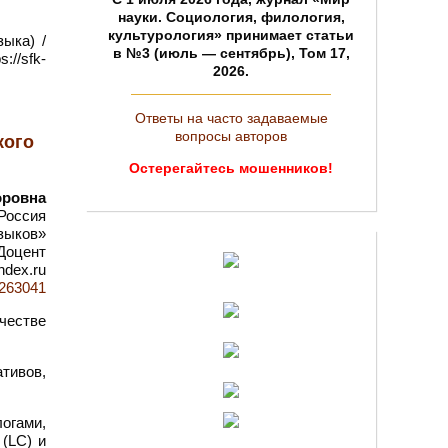
науки. Социология, филология,
культурология» принимает статьи
ыка) /
в №3 (июль — сентябрь), Том 17,
//sfk-
2026.
Ответы на часто задаваемые
вопросы авторов
кого
Остерегайтесь мошенников!
оровна
Россия
зыков»
Доцент
ndex.ru
d=263041
честве
тивов,
огами,
(LC) и