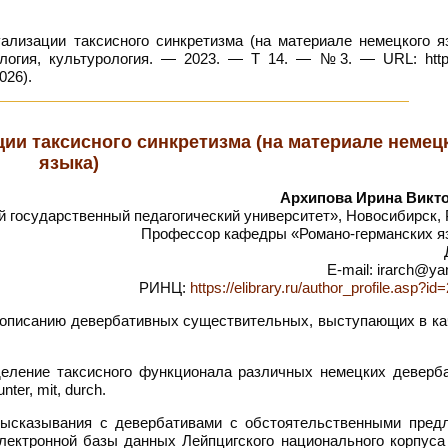
лизации таксисного синкретизма (на материале немецкого яз
логия, культурология. — 2023. — Т 14. — №3. — URL: https:
026).
ции таксисного синкретизма (на материале немец
языка)
Архипова Ирина Викт
государственный педагогический университет», Новосибирск, 
Профессор кафедры «Романо-германских я
E-mail: irarch@ya
РИНЦ:
https://elibrary.ru/author_profile.asp?i
описанию девербативных существительных, выступающих в ка
еление таксисного функционала различных немецких деверба
er, mit, durch.
ысказывания с девербативами с обстоятельственными предл
ектронной базы данных Лейпцигского национального корпуса 