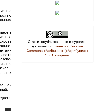
сисные
ностью
альным
упают в
исных.
дность
Статьи, опубликованные в журнале,
ально-
доступны по
лицензии Creative
ентами
Commons «Attribution» («Атрибуция»)
вности
4.0 Всемирная
.
азово-
тивные
рбиалы
альных
альной
аний.
длоги;