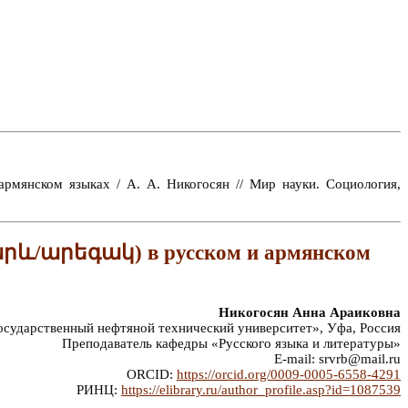
мянском языках / А. А. Никогосян // Мир науки. Социология,
(արև/արեգակ) в русском и армянском
Никогосян Анна Араиковна
ударственный нефтяной технический университет», Уфа, Россия
Преподаватель кафедры «Русского языка и литературы»
E-mail: srvrb@mail.ru
ORCID:
https://orcid.org/0009-0005-6558-4291
РИНЦ:
https://elibrary.ru/author_profile.asp?id=1087539