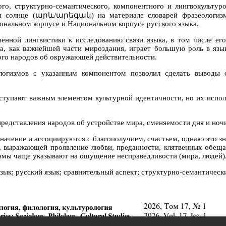
го, структурно-семантического, компонентного и лингвокультуро
ом солнце (արև/արեգակ) на материале словарей фразеологизмо
нальном корпусе и Национальном корпусе русского языка.
енной лингвистики к исследованию связи языка, в том числе его
а, как важнейшей части мироздания, играет большую роль в язык
кого народов об окружающей действительности.
ологизмов с указанным компонентом позволил сделать выводы 
ступают важным элементом культурной идентичности, но их испол
едставления народов об устройстве мира, сменяемости дня и ночи
ачение и ассоциируются с благополучием, счастьем, однако это з
 выражающей проявление любви, преданности, клятвенных обещани
змы чаще указывают на ощущение несправедливости (мира, людей)
зык; русский язык; сравнительный аспект; структурно-семантическ