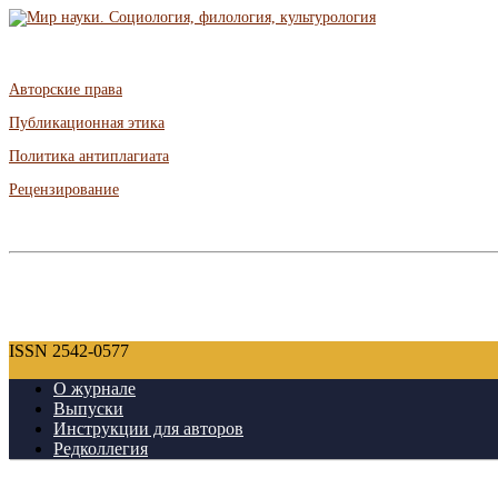
Авторские права
Публикационная этика
Политика антиплагиата
Рецензирование
ISSN 2542-0577
О журнале
Выпуски
Инструкции для авторов
Редколлегия