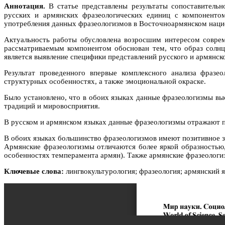
Аннотация.
В статье представлены результаты сопоставительно
русских и армянских фразеологических единиц с компонент
употребления данных фразеологизмов в Восточноармянском нацио
Актуальность работы обусловлена возросшим интересом соврем
рассматриваемым компонентом обоснован тем, что образ солнц
является выявление специфики представлений русского и армянс
Результат проведенного впервые комплексного анализа фразе
структурных особенностях, а также эмоциональной окраске.
Было установлено, что в обоих языках данные фразеологизмы вы
традиций и мировосприятия.
В русском и армянском языках данные фразеологизмы отражают пр
В обоих языках большинство фразеологизмов имеют позитивное зн
Армянские фразеологизмы отличаются более яркой образностью,
особенностях темперамента армян). Также армянские фразеологи
Ключевые слова:
лингвокультурология; фразеология; армянский я