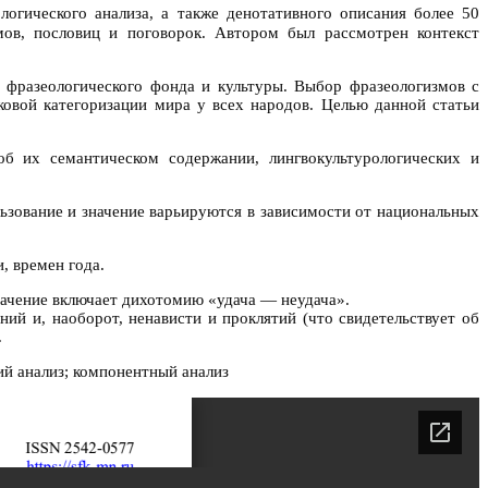
логического анализа, а также денотативного описания более 50
в, пословиц и поговорок. Автором был рассмотрен контекст
 фразеологического фонда и культуры. Выбор фразеологизмов с
овой категоризации мира у всех народов. Целью данной статьи
об их семантическом содержании, лингвокультурологических и
ьзование и значение варьируются в зависимости от национальных
, времен года.
начение включает дихотомию «удача — неудача».
й и, наоборот, ненависти и проклятий (что свидетельствует об
.
ий анализ; компонентный анализ