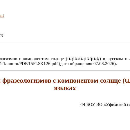
tml
т
)
ологизмов с компонентом солнце (արև/արեգակ) в русском и ар
/sfk-mn.ru/PDF/15FLSK126.pdf (дата обращения: 07.08.2026).
л фразеологизмов с компонентом солнце 
языках
ФГБОУ ВО «Уфимский гос