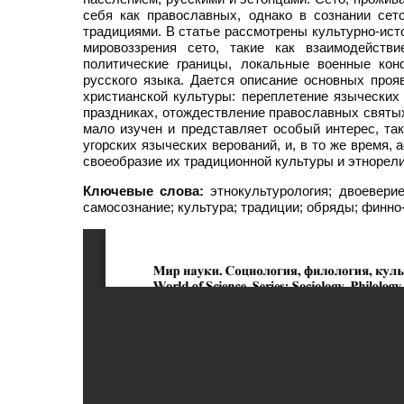
себя как православных, однако в сознании сет
традициями. В статье рассмотрены культурно-ист
мировоззрения сето, такие как взаимодейств
политические границы, локальные военные кон
русского языка. Дается описание основных про
христианской культуры: переплетение язычески
праздниках, отождествление православных святых
мало изучен и представляет особый интерес, так
угорских языческих верований, и, в то же время,
своеобразие их традиционной культуры и этнорели
Ключевые слова:
этнокультурология; двоеверие
самосознание; культура; традиции; обряды; финно