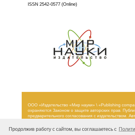
ISSN 2542-0577 (Online)
ООО «Издательство «Мир науки» \ «Publishing compa
охраняются Законом о защите авторских прав. Публ
предварительного согласования с издательством. А
принадлежат их авторам. Разработка и поддержка са
Продолжив работу с сайтом, вы соглашаетесь с
Полити