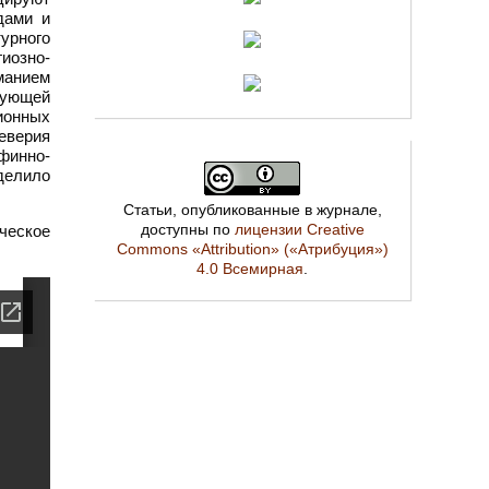
дами и
урного
иозно-
манием
рующей
ионных
оеверия
финно-
еделило
Статьи, опубликованные в журнале,
доступны по
лицензии Creative
ческое
Commons «Attribution» («Атрибуция»)
4.0 Всемирная
.