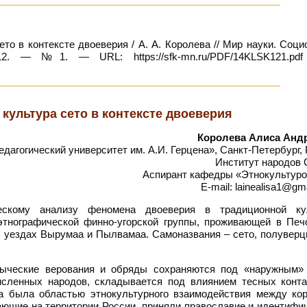
о в контексте двоеверия / А. А. Королева // Мир науки. Соци
. — №1. — URL: https://sfk-mn.ru/PDF/14KLSK121.pdf
культура сето в контексте двоеверия
Королева Алиса Анд
агогический университет им. А.И. Герцена», Санкт-Петербург,
Институт народов 
Аспирант кафедры «Этнокультуро
E-mail: lainealisa1@gm
ескому анализу феномена двоеверия в традиционной ку
 этнографической финно-угорской группы, проживающей в Печ
в уездах Вырумаа и Пылвамаа. Самоназвания – сето, полуверц
языческие верования и обряды сохраняются под «наружным»
исленных народов, складывается под влиянием тесных конта
да была областью этнокультурного взаимодействия между ко
ающие на территории России, приняли православие и идентифи