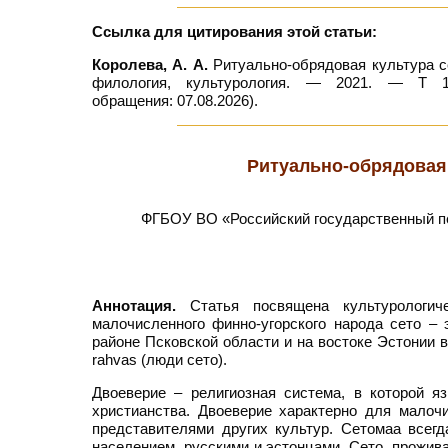
Ссылка для цитирования этой статьи:
Королева, А. А.
Ритуально-обрядовая культура сет
филология, культурология. — 2021. — Т 12
обращения: 07.08.2026).
Ритуально-обрядовая 
ФГБОУ ВО «Российский государственный пед
Аннотация.
Статья посвящена культурологич
малочисленного финно-угорского народа сето –
районе Псковской области и на востоке Эстонии 
rahvas (люди сето).
Двоеверие – религиозная система, в которой 
христианства. Двоеверие характерно для малоч
представителями других культур. Сетомаа всег
населением, русскими и эстонцами. Сето, прожив