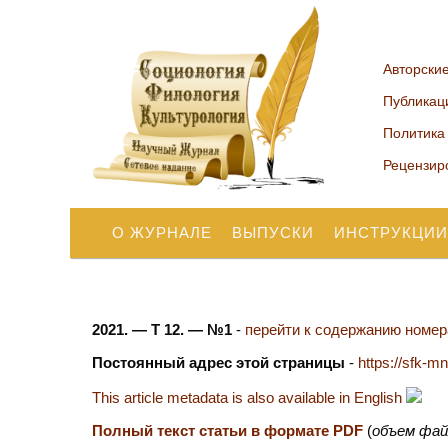
Авторски
Публикац
Политика
Рецензир
О ЖУРНАЛЕ
ВЫПУСКИ
ИНСТРУКЦИИ
2021. — Т 12. — №1
-
перейти к содержанию номера
Постоянный адрес этой страницы
-
https://sfk-m
This article metadata is also available in English
Полный текст статьи в формате PDF
(
объем фай