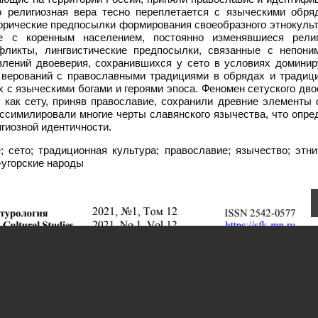
о религиозная вера тесно переплетается с языческими обря
орические предпосылки формирования своеобразного этнокульт
ие с коренным населением, постоянно изменявшиеся религ
фликты, лингвистические предпосылки, связанные с непони
явлений двоеверия, сохранившихся у сето в условиях домини
х верований с православными традициями в обрядах и традиц
 с языческими богами и героями эпоса. Феномен сетуского дв
 как сету, приняв православие, сохранили древние элементы 
 ассимилировали многие черты славянского язычества, что опр
гиозной идентичности.
; сето; традиционная культура; православие; язычество; этни
-угорские народы