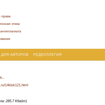
е права
ионная этика
 антиплагиата
ование
 ДЛЯ АВТОРОВ
РЕДКОЛЛЕГИЯ
...
n.ru/14klsk121.html
ла: 285.7 Кбайт
)