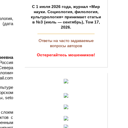
C 1 июля 2026 года, журнал «Мир
науки. Социология, филология,
культурология» принимает статьи
ология,
в №3 (июль — сентябрь), Том 17,
 (дата
2026.
Ответы на часто задаваемые
вопросы авторов
Остерегайтесь мошенников!
реевна
 Россия
Севера
логии»
ail.com
льтуре
орском
ы, seto
 слоем
ктов с
ренным
цируют