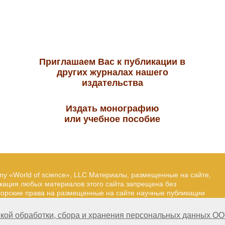
Приглашаем Вас к публикации в
других журналах нашего
издательства
Издать монографию
или учебное пособие
ny «World of science», LLC Материалы, размещенные на сайте,
икация любых материалов этого сайта запрещена без
вторские права на размещенные на сайте научные публикации
йта — Александр Павлов, pavlov@mir-nauki.com
кой обработки, сбора и хранения персональных данных ОО