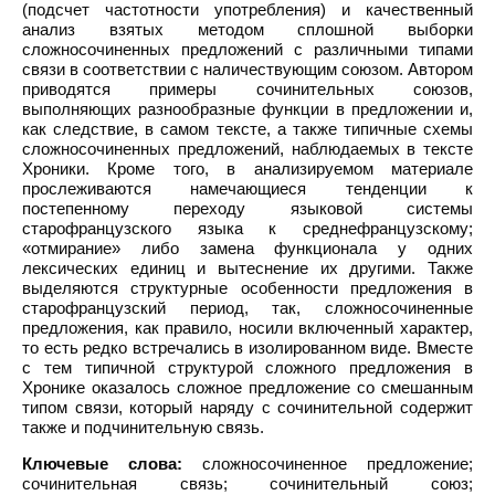
(подсчет частотности употребления) и качественный
анализ взятых методом сплошной выборки
сложносочиненных предложений с различными типами
связи в соответствии с наличествующим союзом. Автором
приводятся примеры сочинительных союзов,
выполняющих разнообразные функции в предложении и,
как следствие, в самом тексте, а также типичные схемы
сложносочиненных предложений, наблюдаемых в тексте
Хроники. Кроме того, в анализируемом материале
прослеживаются намечающиеся тенденции к
постепенному переходу языковой системы
старофранцузского языка к среднефранцузскому;
«отмирание» либо замена функционала у одних
лексических единиц и вытеснение их другими. Также
выделяются структурные особенности предложения в
старофранцузский период, так, сложносочиненные
предложения, как правило, носили включенный характер,
то есть редко встречались в изолированном виде. Вместе
с тем типичной структурой сложного предложения в
Хронике оказалось сложное предложение со смешанным
типом связи, который наряду с сочинительной содержит
также и подчинительную связь.
Ключевые слова:
сложносочиненное предложение;
сочинительная связь; сочинительный союз;