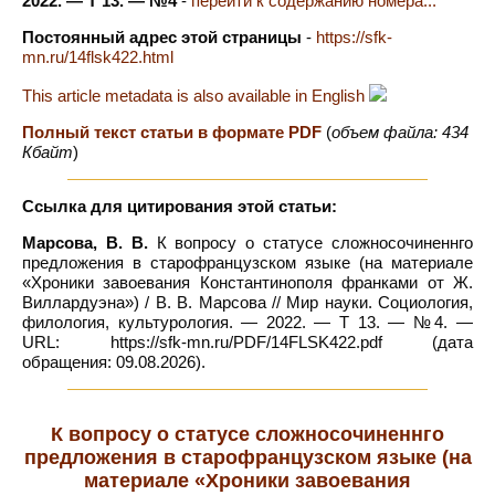
2022. — Т 13. — №4
-
перейти к содержанию номера...
Постоянный адрес этой страницы
-
https://sfk-
mn.ru/14flsk422.html
This article metadata is also available in English
Полный текст статьи в формате PDF
(
объем файла: 434
Кбайт
)
Ссылка для цитирования этой статьи:
Марсова, В. В.
К вопросу о статусе сложносочиненнго
предложения в старофранцузском языке (на материале
«Хроники завоевания Константинополя франками от Ж.
Виллардуэна») / В. В. Марсова // Мир науки. Социология,
филология, культурология. — 2022. — Т 13. — №4. —
URL: https://sfk-mn.ru/PDF/14FLSK422.pdf (дата
обращения: 09.08.2026).
К вопросу о статусе сложносочиненнго
предложения в старофранцузском языке (на
материале «Хроники завоевания