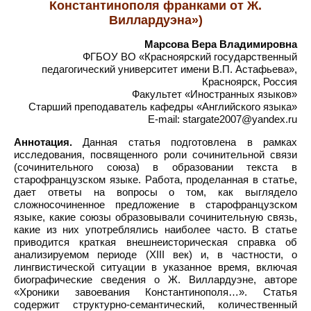
Константинополя франками от Ж.
Виллардуэна»)
Марсова Вера Владимировна
ФГБОУ ВО «Красноярский государственный
педагогический университет имени В.П. Астафьева»,
Красноярск, Россия
Факультет «Иностранных языков»
Старший преподаватель кафедры «Английского языка»
E-mail: stargate2007@yandex.ru
Аннотация.
Данная статья подготовлена в рамках
исследования, посвященного роли сочинительной связи
(сочинительного союза) в образовании текста в
старофранцузском языке. Работа, проделанная в статье,
дает ответы на вопросы о том, как выглядело
сложносочиненное предложение в старофранцузском
языке, какие союзы образовывали сочинительную связь,
какие из них употреблялись наиболее часто. В статье
приводится краткая внешнеисторическая справка об
анализируемом периоде (XIII век) и, в частности, о
лингвистической ситуации в указанное время, включая
биографические сведения о Ж. Виллардуэне, авторе
«Хроники завоевания Константинополя…». Статья
содержит структурно-семантический, количественный