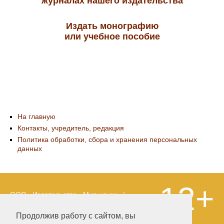
журналах нашего издательства
Издать монографию
или учебное пособие
На главную
Контакты, учредитель, редакция
Политика обработки, сбора и хранения персональных
данных
12+
ООО «Издательство «Мир науки» \
«Publishing company «World of science»,
LLC Материалы, размещенные на сайте,
Продолжив работу с сайтом, вы
охраняются Законом о защите авторских