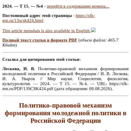
2024. — Т 15. — №4
-
перейти к содержанию номера...
Постоянный адрес этой страницы
-
https://sfk-
mn.ru/13scsk424.html
This article metadata is also available in English
Полный текст статьи в формате PDF
(
объем файла: 465.7
Кбайт
)
Ссылка для цитирования этой статьи:
Лескова, И. В.
Политико-правовой механизм формирования
молодежной политики в Российской Федерации / И. В. Лескова,
И. А. Уваров // Мир науки. Социология, филология,
культурология. — 2024. — Т 15. — №4. — URL: https://sfk-
mn.ru/PDF/13SCSK424.pdf (дата обращения: 08.08.2026).
Политико-правовой механизм
формирования молодежной политики в
Российской Федерации