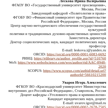
Лескова Ирина Валерьевна
ФГАОУ ВО «Государственный университет просвещения»,
Москва, Россия
Заведующий кафедрой «Политологии и права»
ФГОБУ ВО «Финансовый университет при Правительстве
Российской Федерации», Москва, Россия
Центр научно-методического обеспечения государственной
культурной
политики и традиционных духовно-нравственных ценностей
Заместитель директора
Доктор социологических наук, кандидат политических наук,
профессор
E-mail: leskova.i@yandex.ru
ORCID:
https://orcid.org/0000-0001-6083-6692
РИНЦ:
https://elibrary.ru/author_profile.asp?id=510760
WoS:
https://www.webofscience.com/wos/author/rid/AAC-8948-
2020
SCOPUS:
https://www.scopus.com/authid/detail.url?
authorId=56610215200
Уваров Игорь Алексеевич
ФГКОУ ВО «Краснодарский университет Министерства
внутренних дел Российской Федерации», Ставрополь, Россия
Доцент кафедры «Уголовного права и криминологии»
Кандидат юридических наук, доцент
E-mail: uvarov.igor@mail.ru
ORCID:
https://orcid.org/0000-0002-2678-7505