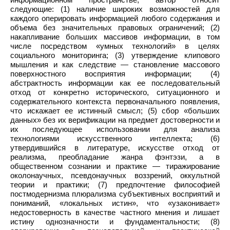
следующие: (1) наличие широких возможностей для
каждого оперировать информацией любого содержания и
объема без значительных правовых ограничений; (2)
накапливание больших массивов информации, в том
числе посредством «умных технологий» в целях
социального мониторинга; (3) утверждение клипового
мышления и как следствие — становление массового
поверхностного восприятия информации; (4)
абстрактность информации как ее последовательный
отход от конкретно исторического, ситуационного и
содержательного контекста первоначального появления,
что искажает ее истинный смысл; (5) сбор «больших
данных» без их верификации на предмет достоверности и
их последующее использовании для анализа
технологиями искусственного интеллекта; (6)
утвердившийся в литературе, искусстве отход от
реализма, преобладание жанра фэнтэзи, а в
общественном сознании и практике — тиражирование
околонаучных, псевдонаучных воззрений, оккультной
теории и практики; (7) предпочтение философией
постмодернизма плюрализма субъективных восприятий и
пониманий, «локальных истин», что «узаконивает»
недостоверность в качестве частного мнения и лишает
истину однозначности и фундаментальности; (8)