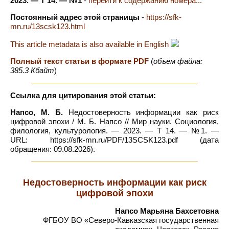
2023. — Т 14. — №1
-
перейти к содержанию номера...
Постоянный адрес этой страницы
-
https://sfk-
mn.ru/13scsk123.html
This article metadata is also available in English
Полный текст статьи в формате PDF
(
объем файла:
385.3 Кбайт
)
Ссылка для цитирования этой статьи:
Напсо, М. Б.
Недостоверность информации как риск
цифровой эпохи / М. Б. Напсо // Мир науки. Социология,
филология, культурология. — 2023. — Т 14. — №1. —
URL: https://sfk-mn.ru/PDF/13SCSK123.pdf (дата
обращения: 09.08.2026).
Недостоверность информации как риск
цифровой эпохи
Напсо Марьяна Бахсетовна
ФГБОУ ВО «Северо-Кавказская государственная