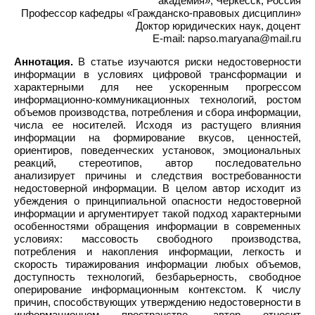
академия», Черкесск, Россия
Профессор кафедры «Гражданско-правовых дисциплин»
Доктор юридических наук, доцент
E-mail: napso.maryana@mail.ru
Аннотация.
В статье изучаются риски недостоверности
информации в условиях цифровой трансформации и
характерными для нее ускоренным прогрессом
информационно-коммуникационных технологий, ростом
объемов производства, потребления и сбора информации,
числа ее носителей. Исходя из растущего влияния
информации на формирование вкусов, ценностей,
ориентиров, поведенческих установок, эмоциональных
реакций, стереотипов, автор последовательно
анализирует причины и следствия востребованности
недостоверной информации. В целом автор исходит из
убеждения о принципиальной опасности недостоверной
информации и аргументирует такой подход характерными
особенностями обращения информации в современных
условиях: массовость свободного производства,
потребления и накопления информации, легкость и
скорость тиражирования информации любых объемов,
доступность технологий, безбарьерность, свободное
оперирование информационным контекстом. К числу
причин, способствующих утверждению недостоверности в
информационном пространстве, автор относит