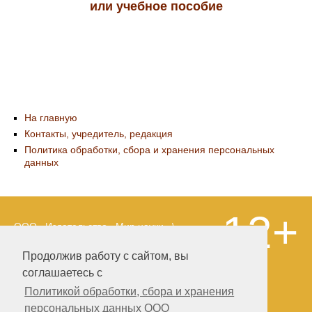
или учебное пособие
На главную
Контакты, учредитель, редакция
Политика обработки, сбора и хранения персональных
данных
12+
ООО «Издательство «Мир науки» \
«Publishing company «World of science»,
LLC Материалы, размещенные на сайте,
Продолжив работу с сайтом, вы
охраняются Законом о защите авторских
соглашаетесь с
прав. Публикация любых материалов
этого сайта запрещена без
Политикой обработки, сбора и хранения
предварительного согласования с
персональных данных ООО