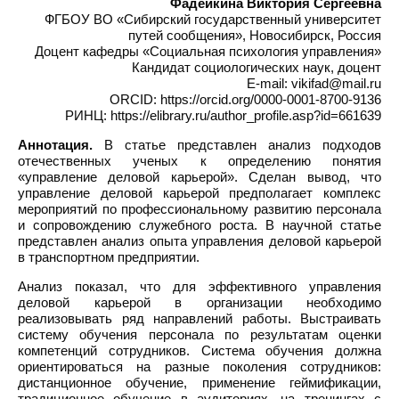
Фадейкина Виктория Сергеевна
ФГБОУ ВО «Сибирский государственный университет
путей сообщения», Новосибирск, Россия
Доцент кафедры «Социальная психология управления»
Кандидат социологических наук, доцент
E-mail: vikifad@mail.ru
ORCID: https://orcid.org/0000-0001-8700-9136
РИНЦ: https://elibrary.ru/author_profile.asp?id=661639
Аннотация.
В статье представлен анализ подходов
отечественных ученых к определению понятия
«управление деловой карьерой». Сделан вывод, что
управление деловой карьерой предполагает комплекс
мероприятий по профессиональному развитию персонала
и сопровождению служебного роста. В научной статье
представлен анализ опыта управления деловой карьерой
в транспортном предприятии.
Анализ показал, что для эффективного управления
деловой карьерой в организации необходимо
реализовывать ряд направлений работы. Выстраивать
систему обучения персонала по результатам оценки
компетенций сотрудников. Система обучения должна
ориентироваться на разные поколения сотрудников:
дистанционное обучение, применение геймификации,
традиционное обучение в аудиториях, на тренингах с