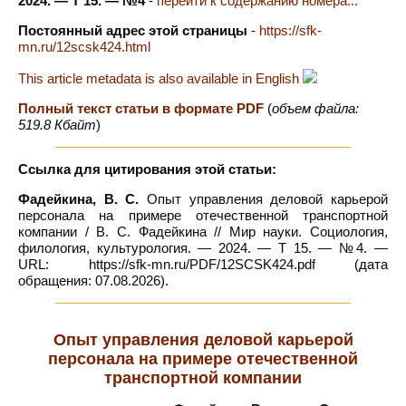
2024. — Т 15. — №4
-
перейти к содержанию номера...
Постоянный адрес этой страницы
-
https://sfk-
mn.ru/12scsk424.html
This article metadata is also available in English
Полный текст статьи в формате PDF
(
объем файла:
519.8 Кбайт
)
Ссылка для цитирования этой статьи:
Фадейкина, В. С.
Опыт управления деловой карьерой
персонала на примере отечественной транспортной
компании / В. С. Фадейкина // Мир науки. Социология,
филология, культурология. — 2024. — Т 15. — №4. —
URL: https://sfk-mn.ru/PDF/12SCSK424.pdf (дата
обращения: 07.08.2026).
Опыт управления деловой карьерой
персонала на примере отечественной
транспортной компании