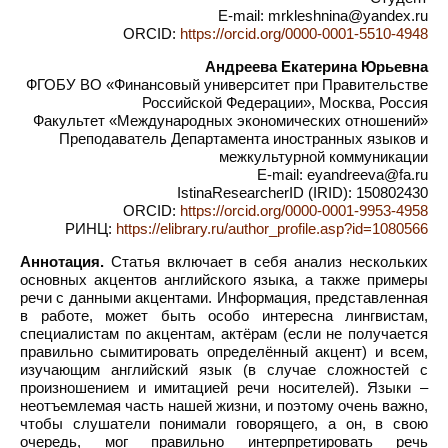
E-mail: mrkleshnina@yandex.ru
ORCID:
https://orcid.org/0000-0001-5510-4948
Андреева Екатерина Юрьевна
ФГОБУ ВО «Финансовый университет при Правительстве
Российской Федерации», Москва, Россия
Факультет «Международных экономических отношений»
Преподаватель Департамента иностранных языков и
межкультурной коммуникации
E-mail: eyandreeva@fa.ru
IstinaResearcherID (IRID): 150802430
ORCID:
https://orcid.org/0000-0001-9953-4958
РИНЦ:
https://elibrary.ru/author_profile.asp?id=1080566
Аннотация.
Статья включает в себя анализ нескольких
основных акцентов английского языка, а также примеры
речи с данными акцентами. Информация, представленная
в работе, может быть особо интересна лингвистам,
специалистам по акцентам, актёрам (если не получается
правильно сымитировать определённый акцент) и всем,
изучающим английский язык (в случае сложностей с
произношением и имитацией речи носителей). Языки –
неотъемлемая часть нашей жизни, и поэтому очень важно,
чтобы слушатели понимали говорящего, а он, в свою
очередь, мог правильно интерпретировать речь