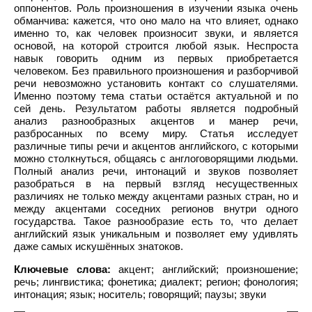
оппонентов. Роль произношения в изучении языка очень
обманчива: кажется, что оно мало на что влияет, однако
именно то, как человек произносит звуки, и является
основой, на которой строится любой язык. Неспроста
навык говорить одним из первых приобретается
человеком. Без правильного произношения и разборчивой
речи невозможно установить контакт со слушателями.
Именно поэтому тема статьи остаётся актуальной и по
сей день. Результатом работы является подробный
анализ разнообразных акцентов и манер речи,
разбросанных по всему миру. Статья исследует
различные типы речи и акцентов английского, с которыми
можно столкнуться, общаясь с англоговорящими людьми.
Полный анализ речи, интонаций и звуков позволяет
разобраться в на первый взгляд несущественных
различиях не только между акцентами разных стран, но и
между акцентами соседних регионов внутри одного
государства. Такое разнообразие есть то, что делает
английский язык уникальным и позволяет ему удивлять
даже самых искушённых знатоков.
Ключевые слова:
акцент; английский; произношение;
речь; лингвистика; фонетика; диалект; регион; фонология;
интонация; язык; носитель; говорящий; паузы; звуки