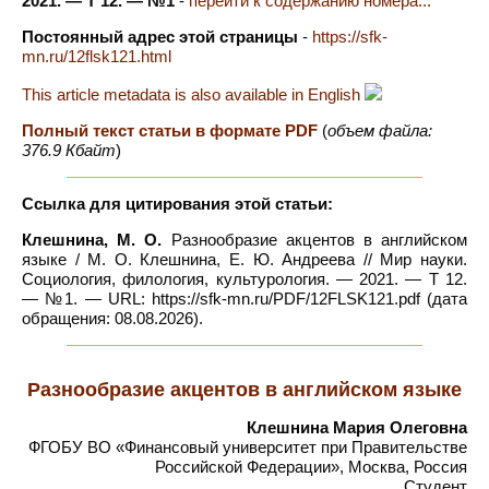
2021. — Т 12. — №1
-
перейти к содержанию номера...
Постоянный адрес этой страницы
-
https://sfk-
mn.ru/12flsk121.html
This article metadata is also available in English
Полный текст статьи в формате PDF
(
объем файла:
376.9 Кбайт
)
Ссылка для цитирования этой статьи:
Клешнина, М. О.
Разнообразие акцентов в английском
языке / М. О. Клешнина, Е. Ю. Андреева // Мир науки.
Социология, филология, культурология. — 2021. — Т 12.
— №1. — URL: https://sfk-mn.ru/PDF/12FLSK121.pdf (дата
обращения: 08.08.2026).
Разнообразие акцентов в английском языке
Клешнина Мария Олеговна
ФГОБУ ВО «Финансовый университет при Правительстве
Российской Федерации», Москва, Россия
Студент