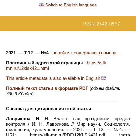
Switch to English language
ISSN 2542-0577
2021. — Т 12. — №4
-
перейти к содержанию номера...
Постоянный адрес этой страницы
-
https://sfk-
mn.ru/12klsk421.html
This article metadata is also available in English
Полный текст статьи в формате PDF
(
объем файла:
330.9 Кбайт
)
Ссылка для цитирования этой статьи:
Лаврикова, И. Н.
Власть над праздником: предел
контроля / И. Н. Лаврикова // Мир науки. Социология,
филология, культурология. — 2021. — Т 12. — №4. —
URL: https://sfk-mn.ru/PDF/12KLSK421.pdf (дата