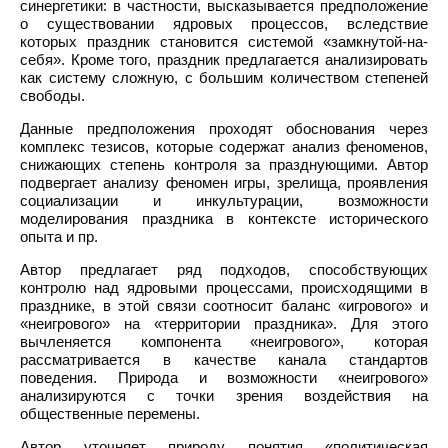
синергетики: в частности, высказывается предположение
о существовании ядровых процессов, вследствие
которых праздник становится системой «замкнутой-на-
себя». Кроме того, праздник предлагается анализировать
как систему сложную, с большим количеством степеней
свободы.
Данные предположения проходят обоснования через
комплекс тезисов, которые содержат анализ феноменов,
снижающих степень контроля за празднующими. Автор
подвергает анализу феномен игры, зрелища, проявления
социализации и инкультурации, возможности
моделирования праздника в контексте исторического
опыта и пр.
Автор предлагает ряд подходов, способствующих
контролю над ядровыми процессами, происходящими в
празднике, в этой связи соотносит баланс «игрового» и
«неигрового» на «территории праздника». Для этого
вычленяется компонента «неигрового», которая
рассматривается в качестве канала стандартов
поведения. Природа и возможности «неигрового»
анализируются с точки зрения воздействия на
общественные перемены.
Автор уточняет природу понятия «политическая