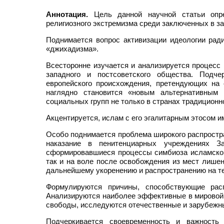
Аннотация.
Цель данной научной статьи опре
религиозного экстремизма среди заключенных в за
Поднимается вопрос активизации идеологии рад
«джихадизма».
Всесторонне изучается и анализируется процесс
западного и постсоветского общества. Подче
европейского происхождения, претендующих на
наглядно становится «новым альтернативным
социальных групп не только в странах традиционн
Акцентируется, ислам с его эгалитарным этосом и
Особо поднимается проблема широкого распростр
наказание в пенитенциарных учреждениях З
сформировавшиеся процессы симбиоза исламског
так и на воле после освобождения из мест лише
дальнейшему укоренению и распространению на те
Формулируются причины, способствующие рас
Анализируются наиболее эффективные в мировой 
свободы, исследуются отечественные и зарубежн
Подчеркивается своевременность и важность 