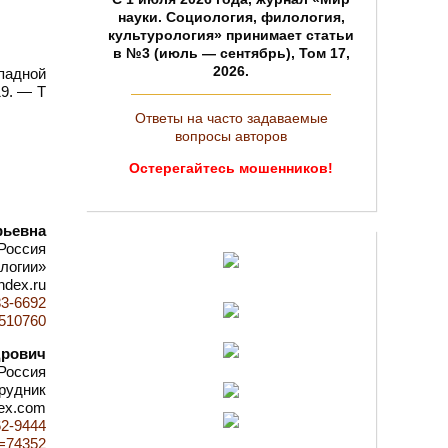
науки. Социология, филология,
культурология» принимает статьи
в №3 (июль — сентябрь), Том 17,
2026.
падной
19. — Т
Ответы на часто задаваемые
вопросы авторов
Остерегайтесь мошенников!
рьевна
Россия
логии»
ndex.ru
83-6692
d=510760
дрович
Россия
рудник
dex.com
62-9444
id=74352