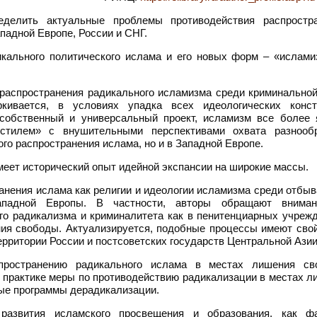
делить актуальные проблемы противодействия распростр
падной Европе, России и СНГ.
икального политического ислама и его новых форм – «ислами
 распространения радикального исламизма среди криминальной
ркивается, в условиях упадка всех идеологических конст
 собственный и универсальный проект, исламизм все более 
 стилем» с внушительными перспективами охвата разнооб
ого распространения ислама, но и в Западной Европе.
меет исторический опыт идейной экспансии на широкие массы.
анения ислама как религии и идеологии исламизма среди отбы
ападной Европы. В частности, авторы обращают внима
о радикализма и криминалитета как в пенитенциарных учрежд
ния свободы. Актуализируется, подобные процессы имеют свой
рритории России и постсоветских государств Центральной Азии
пространению радикального ислама в местах лишения св
практике меры по противодействию радикализации в местах л
ые программы дерадикализации.
развития исламского просвещения и образования, как фа