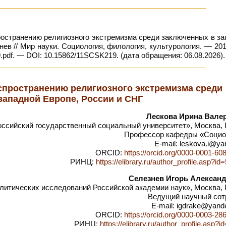
ространению религиозного экстремизма среди заключенных в за
знев // Мир науки. Социология, филология, культурология. — 20
.pdf. — DOI: 10.15862/11SCSK219. (дата обращения: 06.08.2026).
спространению религиозного экстремизма среди
западной Европе, России и СНГ
Лескова Ирина Вале
сийский государственный социальный университет», Москва, 
Профессор кафедры «Социо
E-mail: leskova.i@ya
ORCID:
https://orcid.org/0000-0001-60
РИНЦ:
https://elibrary.ru/author_profile.asp?i
Селезнев Игорь Алексан
итических исследований Российской академии наук», Москва, 
Ведущий научный сот
E-mail: igdrake@yan
ORCID:
https://orcid.org/0000-0003-28
РИНЦ:
https://elibrary.ru/author_profile.asp?