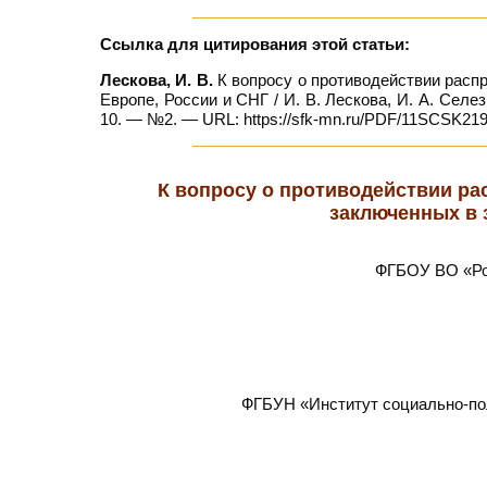
Ссылка для цитирования этой статьи:
Лескова, И. В.
К вопросу о противодействии расп
Европе, России и СНГ / И. В. Лескова, И. А. Селе
10. — №2. — URL: https://sfk-mn.ru/PDF/11SCSK219
К вопросу о противодействии ра
заключенных в 
ФГБОУ ВО «Рос
ФГБУН «Институт социально-пол