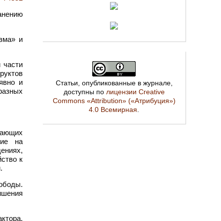
анению
зма» и
 части
руктов
явно и
Статьи, опубликованные в журнале,
разных
доступны по
лицензии Creative
Commons «Attribution» («Атрибуция»)
4.0 Всемирная
.
вающих
ние на
ениях,
ство к
.
ободы.
ишения
ктора,