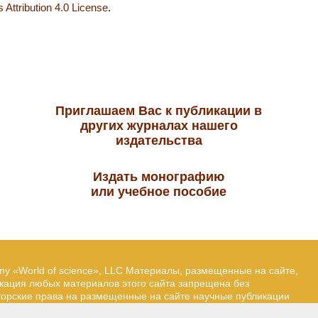
Attribution 4.0 License
.
Приглашаем Вас к публикации в
других журналах нашего
издательства
Издать монографию
или учебное пособие
ny «World of science», LLC Материалы, размещенные на сайте,
икация любых материалов этого сайта запрещена без
вторские права на размещенные на сайте научные публикации
йта — Александр Павлов, pavlov@mir-nauki.com