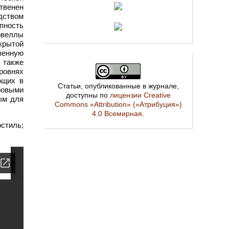
твенен
дством
пность
овеллы
крытой
венную
 также
ровнях
ющих в
Статьи, опубликованные в журнале,
ровыми
доступны по
лицензии Creative
ым для
Commons «Attribution» («Атрибуция»)
4.0 Всемирная
.
стиль;