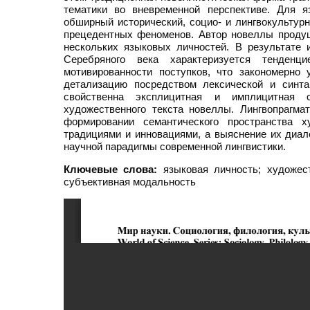
тематики во вневременной перспективе. Для я
обширный исторический, социо- и лингвокультурн
прецедентных феноменов. Автор новеллы продуци
нескольких языковых личностей. В результате 
Серебряного века характеризуется тенден
мотивированности поступков, что закономерно
детализацию посредством лексической и синта
свойственна эксплицитная и имплицитная 
художественного текста новеллы. Лингвопрагм
формировании семантического пространства х
традициями и инновациями, а выяснение их диал
научной парадигмы современной лингвистики.
Ключевые слова:
языковая личность; художест
субъективная модальность