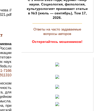
науки. Социология, филология,
культурология» принимает статьи
чева //
в №3 (июль — сентябрь), Том 17,
321.pdf
2026.
Ответы на часто задаваемые
вопросы авторов
кт
Остерегайтесь мошенников!
риевна
Россия
икации
тетов»
х наук
fedu.ru
81-7166
d=911310
ческом
чность
а, для
идейном
амысла.
а, при
ческой