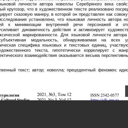
зыковой личности автора новеллы Серебряного века свойс
ый кругозор, что в художественном тексте реализовано посре
рует сказовую манеру, в которой он представлен как совоку
исследования установлено, что языковая личность автора н
цией к минимизации внутренней речи персонажей и от
 усиливает динамичность действия и активизирует художест
ксической маркированности. Для языковой личности автора
субъективная модальность, обнаруживаемая на всех у
атическая специфика языковых и текстовых единиц, участву
удожественного текста, гипотетически коррелирует с жан
ектического взаимодействия оказывается весьма перспективн
венный текст; автор; новелла; прецедентный феномен; идио