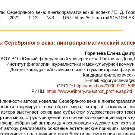
 Серебряного века: лингвопрагматический аспект / Е. Д. Горя
. — 2021. — Т 12. — №3. — URL: https://sfk-mn.ru/PDF/10FLSK
 Серебряного века: лингвопрагматический аспе
Горячева Елена Дмит
АОУ ВО «Южный федеральный университет», Ростов-на-Дону, 
Институт филологии, журналистики и межкультурной коммун
Доцент кафедры «Английского языка гуманитарных факуль
Кандидат филологически
E-mail: edgoryacheva@s
ORCID:
https://orcid.org/0000-0002-58
РИНЦ:
https://www.elibrary.ru/author_profile.asp?i
 личности автора новеллы Серебряного века в лингвопрагмати
ичности формирует сам образ мира, который языковая ли
 автора выступает основным субъектом художественного текст
ртина мира, структурируемая на основе категоризации мира в 
и жанр, избранный автором для реализации художественного з
т автору реализовать основные эстетические принципы модерн
сформирует под влиянием потребности рассмотрения онтологи