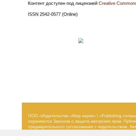
Контент доступен под лицензией
Creative Commons 
ISSN 2542-0577 (Online)
ООО «Издательство «Мир науки» \ «Publishing compa
охраняются Законом о защите авторских прав. Публ
предварительного согласования с издательством. А
принадлежат их авторам. Разработка и поддержка са