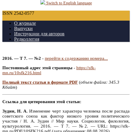
Switch to English language
ISSN 2542-0577
О журнале
Выпуски
Инструкции для авторов
Редколлегия
2016. — Т 7. — №2
-
перейти к содержанию номера...
Постоянный адрес этой страницы
-
https://sfk-
mn.ru/10sfk216.html
Полный текст статьи в формате PDF
(
объем файла: 345.3
Кбайт
)
Ссылка для цитирования этой статьи:
Зудин, Н. А.
Изменение черт характера человека после распада
советского союза как фактор низкого уровня политического
участия / Н. А. Зудин // Мир науки. Социология, филология,
культурология. — 2016. — Т 7. — №2. — URL: https://sfk-
mn.ru/PDF/10SFK216.pdf (дата обращения: 08.08.2026).