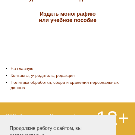
Издать монографию
или учебное пособие
На главную
Контакты, учредитель, редакция
Политика обработки, сбора и хранения персональных
данных
12+
ООО «Издательство «Мир науки» \
«Publishing company «World of science»,
LLC Материалы, размещенные на сайте,
Продолжив работу с сайтом, вы
охраняются Законом о защите авторских