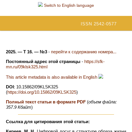
Switch to English language
ISSN 2542-0577
2025. — Т 16. — №3
-
перейти к содержанию номера...
Постоянный адрес этой страницы
-
https://sfk-
mn.ru/09klsk325.html
This article metadata is also available in English
DOI
: 10.15862/09KLSK325
(
https://doi.org/10.15862/09KLSK325
)
Полный текст статьи в формате PDF
(
объем файла:
357.9 Кбайт
)
Ссылка для цитирования этой статьи:
Киреев, М. Н.
Цифровой досуг в структуре образа жизни