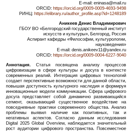
E-mail: eninasa@mail.ru
ORCID:
https://orcid.org/0009-0009-4693-9498
РИНЦ:
https://elibrary.ru/author_profile.asp?id=1248189
Аникеев Денис Владимирович
ГБОУ ВО «Белгородский государственный институт
искусств и культуры», Белгород, Россия
Аспирант кафедры «Философии, культурологии,
науковедения»
E-mail: denis.anikeev11@yandex.ru
ORCID:
https://orcid.org/0009-0004-6227-9040
Аннотация.
Статья посвящена анализу процессов
цифровизации в сфере культуры и досуга в контексте
современных реалий. Интеграция цифровых технологий
создает перспективные возможности для данной области,
повышая доступность культурного наследия и формируя
инновационные модели коммуникации. Сфера цифрового
досуга представляет собой динамично развивающийся
сегмент, оказывающий существенное воздействие на
повседневные практики современного общества. Анализ
проблемы выявил наличие как позитивных, так и
негативных аспектов. Согласно данным исследования
Digital 2025 Global Overview, наблюдается значительный
рост аудитории цифрового пространства. Повсеместное