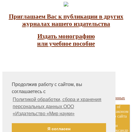
Приглашаем Вас к публикации в других
журналах нашего издательства
Издать монографию
или учебное пособие
Продолжив работу с сайтом, вы
На главную
соглашаетесь с
Контакты, учредитель, редакция
Политика обработки, сбора и хранения персональных данных
Политикой обработки, сбора и хранения
персональных данных ООО
ООО «Издательство «Мир науки» \ «Publishing company «World of
science», LLC Материалы, размещенные на сайте, охраняются Законом
«Издательство «Мир науки»
о защите авторских прав. Публикация любых материалов этого сайта
запрещена без предварительного согласования с издательством.
Авторские права на размещенные на сайте научные публикации
Я согласен
принадлежат их авторам. Разработка и поддержка сайта — Александр