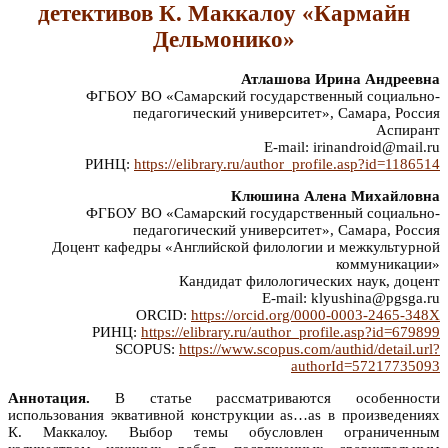
детективов К. Маккалоу «Кармайн
Дельмонико»
Атлашова Ирина Андреевна
ФГБОУ ВО «Самарский государственный социально-
педагогический университет», Самара, Россия
Аспирант
E-mail: irinandroid@mail.ru
РИНЦ:
https://elibrary.ru/author_profile.asp?id=1186514
Клюшина Алена Михайловна
ФГБОУ ВО «Самарский государственный социально-
педагогический университет», Самара, Россия
Доцент кафедры «Английской филологии и межкультурной
коммуникации»
Кандидат филологических наук, доцент
E-mail: klyushina@pgsga.ru
ORCID:
https://orcid.org/0000-0003-2465-348X
РИНЦ:
https://elibrary.ru/author_profile.asp?id=679899
SCOPUS:
https://www.scopus.com/authid/detail.url?
authorId=57217735093
Аннотация.
В статье рассматриваются особенности
использования эквативной конструкции as…as в произведениях
К. Маккалоу. Выбор темы обусловлен ограниченным