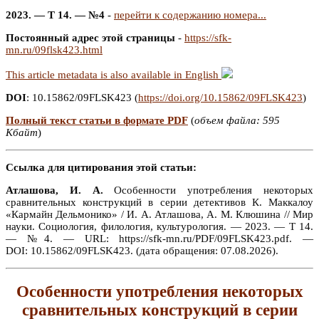
2023. — Т 14. — №4
-
перейти к содержанию номера...
Постоянный адрес этой страницы
-
https://sfk-
mn.ru/09flsk423.html
This article metadata is also available in English
DOI
: 10.15862/09FLSK423 (
https://doi.org/10.15862/09FLSK423
)
Полный текст статьи в формате PDF
(
объем файла: 595
Кбайт
)
Ссылка для цитирования этой статьи:
Атлашова, И. А.
Особенности употребления некоторых
сравнительных конструкций в серии детективов К. Маккалоу
«Кармайн Дельмонико» / И. А. Атлашова, А. М. Клюшина // Мир
науки. Социология, филология, культурология. — 2023. — Т 14.
— №4. — URL: https://sfk-mn.ru/PDF/09FLSK423.pdf. —
DOI: 10.15862/09FLSK423. (дата обращения: 07.08.2026).
Особенности употребления некоторых
сравнительных конструкций в серии