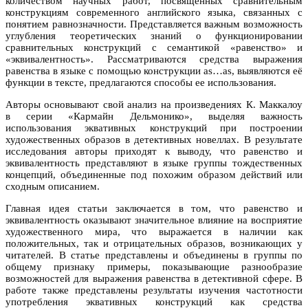
количеством научных работ, посвященных сравнительным
конструкциям современного английского языка, связанных с
понятием равнозначности. Представляется важным возможность
углубления теоретических знаний о функционировании
сравнительных конструкций с семантикой «равенство» и
«эквивалентность». Рассматриваются средства выражения
равенства в языке с помощью конструкции as…as, выявляются её
функции в тексте, предлагаются способы ее использования.
Авторы основывают свой анализ на произведениях К. Маккалоу
в серии «Кармайн Дельмонико», выделяя важность
использования эквативных конструкций при построении
художественных образов в детективных новеллах. В результате
исследования авторы приходят к выводу, что равенство и
эквивалентность представляют в языке группы тождественных
концепций, объединенные под похожим образом действий или
сходным описанием.
Главная идея статьи заключается в том, что равенство и
эквивалентность оказывают значительное влияние на восприятие
художественного мира, что выражается в наличии как
положительных, так и отрицательных образов, возникающих у
читателей. В статье представлены и объединены в группы по
общему признаку примеры, показывающие разнообразие
возможностей для выражения равенства в детективной сфере. В
работе также представлены результаты изучения частотности
употребления эквативных конструкций как средства