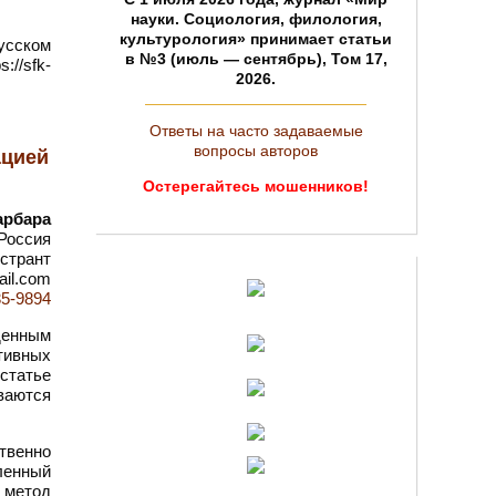
науки. Социология, филология,
культурология» принимает статьи
усском
в №3 (июль — сентябрь), Том 17,
://sfk-
2026.
Ответы на часто задаваемые
вопросы авторов
ацией
Остерегайтесь мошенников!
арбара
Россия
истрант
ail.com
35-9894
денным
тивных
статье
ваются
твенно
ленный
 метод