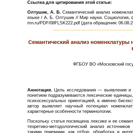
Ссылка для цитирования этой статьи:
Олтушик, А. Б.
Семантический анализ номенклат
языке / А. Б. Олтушик // Мир науки. Социология, 
mn.ru/PDF/08FLSK222.pdf (дата обращения: 06.08.2
Семантический анализ номенклатуры 
ФГБОУ ВО «Московский госуд
Аннотация.
Цель исследования — выявление и о
понятием подразумеваются лексические единицы,
психосексуальных ориентацией, а именно бисекс
автор выявляет научный потенциал номенкла
характерные особенности терминологии.
Поскольку статья посвящена лексике и ее семан
теоретико-методологический анализ источнико
такими приемами, как отбор, обработка и инт