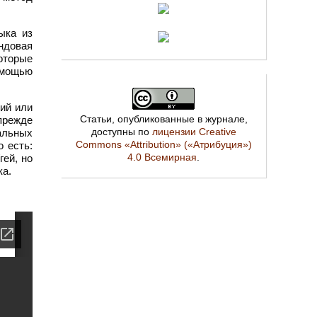
ыка из
андовая
оторые
омощью
ий или
Статьи, опубликованные в журнале,
прежде
доступны по
лицензии Creative
альных
Commons «Attribution» («Атрибуция»)
о есть:
4.0 Всемирная
.
гей, но
ка.