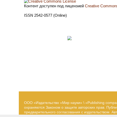
Контент доступен под лицензией
Creative Commons 
ISSN 2542-0577 (Online)
ООО «Издательство «Мир науки» \ «Publishing compa
охраняются Законом о защите авторских прав. Публ
предварительного согласования с издательством. А
принадлежат их авторам. Разработка и поддержка са