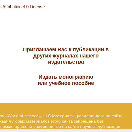
Attribution 4.0 License
.
Приглашаем Вас к публикации в
других журналах нашего
издательства
Издать монографию
или учебное пособие
ny «World of science», LLC Материалы, размещенные на сайте,
икация любых материалов этого сайта запрещена без
вторские права на размещенные на сайте научные публикации
йта — Александр Павлов, pavlov@mir-nauki.com