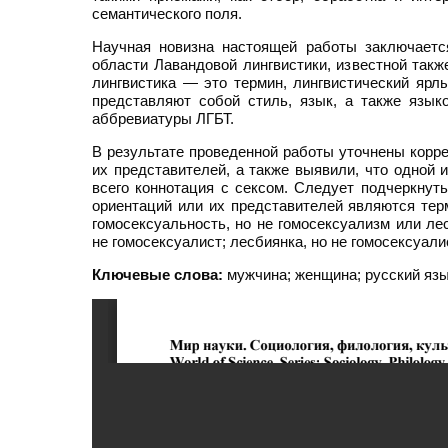
семантического поля.
Научная новизна настоящей работы заключаетс
области Лавандовой лингвистики, известной такж
лингвистика — это термин, лингвистический ярл
представляют собой стиль, язык, а также язы
аббревиатуры ЛГБТ.
В результате проведенной работы уточнены корр
их представителей, а также выявили, что одной
всего коннотация с сексом. Cледует подчеркну
ориентаций или их представителей являются терм
гомосексуальность, но не гомосексуализм или лес
не гомосексуалист; лесбиянка, но не гомосексуали
Ключевые слова:
мужчина; женщина; русский язы