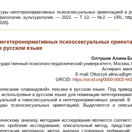
уры негетеронормативных психосексуальных ориентацией в р
филология, культурология. — 2022. — Т 13. — №2. — URL: https
026).
негетеронормативных психосексуальных ориент
в русском языке
Олтушик Алина Б
арственный психолого-педагогический университет», Москва, 
Аспирант, маг
E-mail: Oltuszyk.alina.a@gm
ORCID:
https://orcid.org/0000-0003-44
писание «лавандовой» лексики в русском языке. Под приве
 используемые в русском языке для номинации негетеронорма
уальной и гомосексуальной и негетеронормативных реалий. В 
туры психосексуальных ориентацией. Выделяются и описы
тическому анализу, методами исследования являются соответс
в по проблеме исследования; описательный метод, представ
ерпретация материала; метод анализа словарных дефиниций;