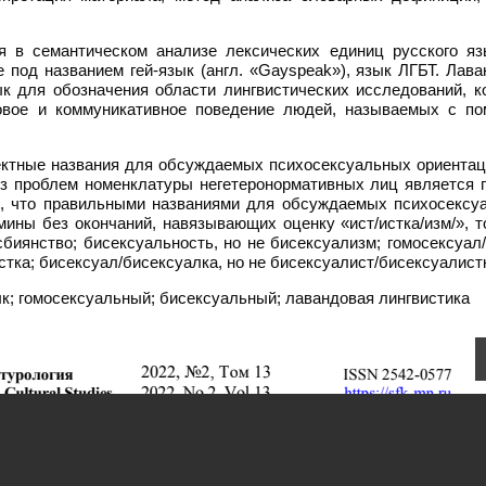
я в семантическом анализе лексических единиц русского яз
е под названием гей-язык (англ. «Gayspeak»), язык ЛГБТ. Лав
ык для обозначения области лингвистических исследований, к
ковое и коммуникативное поведение людей, называемых с п
ектные названия для обсуждаемых психосексуальных ориентац
 из проблем номенклатуры негетеронормативных лиц является 
ть, что правильными названиями для обсуждаемых психосексу
ины без окончаний, навязывающих оценку «ист/истка/изм/», т
биянство; бисексуальность, но не бисексуализм; гомосексуал/
стка; бисексуал/бисексуалка, но не бисексуалист/бисексуалист
к; гомосексуальный; бисексуальный; лавандовая лингвистика