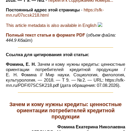
2018. — Т 9. — №2
-
перейти к содержанию номера...
Постоянный адрес этой страницы
-
https://sfk-
mn.ru/07scsk218.html
This article metadata is also available in English
Полный текст статьи в формате PDF
(
объем файла:
444.9 Кбайт
)
Ссылка для цитирования этой статьи:
Фомина, Е. Н.
Зачем и кому нужны кредиты: ценностные
ориентации потребителей кредитной продукции /
Е. Н. Фомина // Мир науки. Социология, филология,
культурология. — 2018. — Т 9. — №2. — URL: https://sfk-
mn.ru/PDF/07SCSK218.pdf (дата обращения: 07.08.2026).
Зачем и кому нужны кредиты: ценностные
ориентации потребителей кредитной
продукции
Фомина Екатерина Николаевна