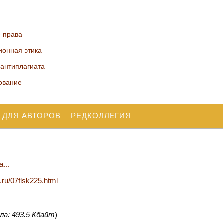
е права
ионная этика
 антиплагиата
ование
 ДЛЯ АВТОРОВ
РЕДКОЛЛЕГИЯ
...
n.ru/07flsk225.html
ла: 493.5 Кбайт
)