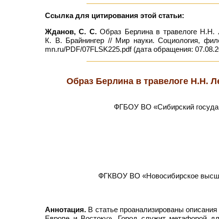
Ссылка для цитирования этой статьи:
Жданов, С. С.
Образ Берлина в травелоге Н.Н. 
К. В. Брайнингер // Мир науки. Социология, фил
mn.ru/PDF/07FLSK225.pdf (дата обращения: 07.08.2
Образ Берлина в травелоге Н.Н. Л
ФГБОУ ВО «Сибирский государ
ФГКВОУ ВО «Новосибирское высшее
Аннотация.
В статье проанализированы описания 
Европе и Востоку». Город служит метафорой д