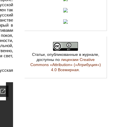
усской
мен так
усский
ранстве
орый в
тивами
покоя,
ности,
льной,
венно,
Статьи, опубликованные в журнале,
м свет,
доступны по
лицензии Creative
Commons «Attribution» («Атрибуция»)
4.0 Всемирная
.
усская