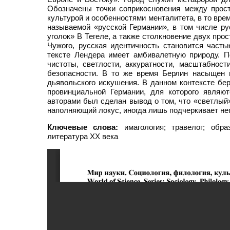
Обозначены точки соприкосновения между прост
культурой и особенностями менталитета, в то вр
называемой «русской Германии», в том числе ру
уголок» В Тегеле, а также столкновение двух про
Чужого, русская идентичность становится част
тексте Лендера имеет амбивалетную природу. П
чистоты, светлости, аккуратности, масштабност
безопасности. В то же время Берлин насыщен н
дьявольского искушения. В данном контексте бер
провинциальной Германии, для которого являют
авторами был сделан вывод о том, что «светлый»
наполняющий локус, иногда лишь подчеркивает не
Ключевые слова:
имагология; травелог; обра
литература ХХ века