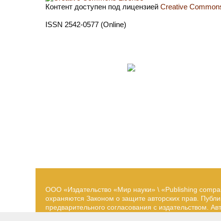
Контент доступен под лицензией
Creative Commons 
ISSN 2542-0577 (Online)
ООО «Издательство «Мир науки» \ «Publishing compa
охраняются Законом о защите авторских прав. Публ
предварительного согласования с издательством. А
принадлежат их авторам. Разработка и поддержка са