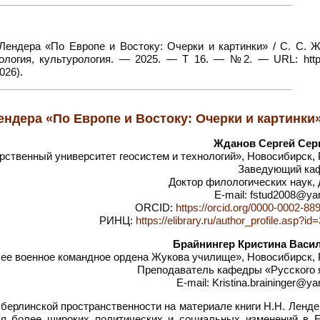
Лендера «По Европе и Востоку: Очерки и картинки» / С. С. Ж
ология, культурология. — 2025. — Т 16. — №2. — URL: https:
026).
ендера «По Европе и Востоку: Очерки и картинки
Жданов Сергей Сер
ственный университет геосистем и технологий», Новосибирск, 
Заведующий ка
Доктор филологических наук,
E-mail: fstud2008@ya
ORCID:
https://orcid.org/0000-0002-88
РИНЦ:
https://elibrary.ru/author_profile.asp?i
Брайнингер Кристина Васи
 военное командное ордена Жукова училище», Новосибирск, 
Преподаватель кафедры «Русского 
E-mail: Kristina.braininger@ya
берлинской пространственности на материале книги Н.Н. Ленд
ля более широких политических и социальных изменений в Е