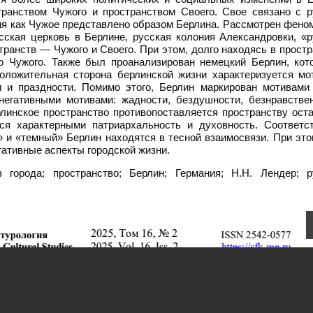
ранством Чужого и пространством Своего. Свое связано с р
емя как Чужое представлено образом Берлина. Рассмотрен фено
сская церковь в Берлине, русская колония Александровки, «р
странств — Чужого и Своего. При этом, долго находясь в прост
ью Чужого. Также был проанализирован немецкий Берлин, кот
оложительная сторона берлинской жизни характеризуется мо
и и праздности. Помимо этого, Берлин маркирован мотивами 
егативными мотивами: жадности, бездушности, безнравствен
линское пространство противопоставляется пространству оста
ся характерными патриархальность и духовность. Соответст
 и «темный» Берлин находятся в тесной взаимосвязи. При это
гативные аспекты городской жизни.
з города; пространство; Берлин; Германия; Н.Н. Лендер; р