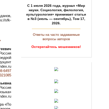
C 1 июля 2026 года, журнал «Мир
науки. Социология, филология,
культурология» принимает статьи
данов,
в №3 (июль — сентябрь), Том 17,
//sfk-
2026.
Ответы на часто задаваемые
вопросы авторов
»
Остерегайтесь мошенников!
геевич
Россия
федрой
 доцент
ndex.ru
98-6497
d=321085
льевна
Россия
языка»
ndex.ru
ера «По
вропе.