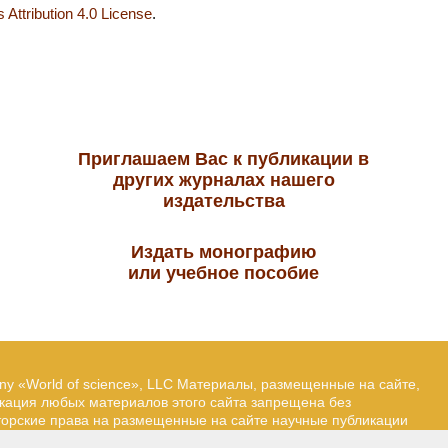
Attribution 4.0 License
.
Приглашаем Вас к публикации в
других журналах нашего
издательства
Издать монографию
или учебное пособие
ny «World of science», LLC Материалы, размещенные на сайте,
икация любых материалов этого сайта запрещена без
вторские права на размещенные на сайте научные публикации
йта — Александр Павлов, pavlov@mir-nauki.com