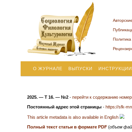
Авторски
Публикац
Политика
Рецензир
О ЖУРНАЛЕ
ВЫПУСКИ
ИНСТРУКЦИИ
2025. — Т 16. — №2
-
перейти к содержанию номера
Постоянный адрес этой страницы
-
https://sfk-m
This article metadata is also available in English
Полный текст статьи в формате PDF
(
объем фай