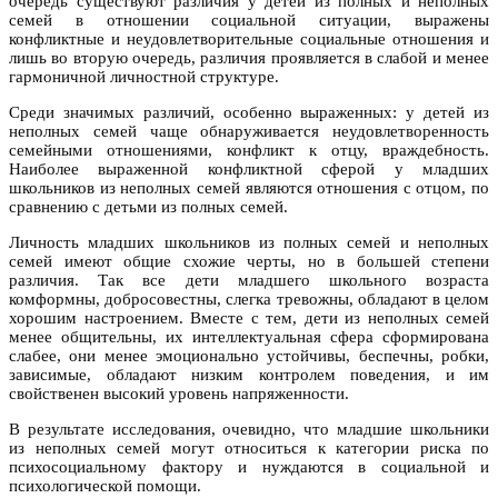
очередь существуют различия у детей из полных и неполных
семей в отношении социальной ситуации, выражены
конфликтные и неудовлетворительные социальные отношения и
лишь во вторую очередь, различия проявляется в слабой и менее
гармоничной личностной структуре.
Среди значимых различий, особенно выраженных: у детей из
неполных семей чаще обнаруживается неудовлетворенность
семейными отношениями, конфликт к отцу, враждебность.
Наиболее выраженной конфликтной сферой у младших
школьников из неполных семей являются отношения с отцом, по
сравнению с детьми из полных семей.
Личность младших школьников из полных семей и неполных
семей имеют общие схожие черты, но в большей степени
различия. Так все дети младшего школьного возраста
комформны, добросовестны, слегка тревожны, обладают в целом
хорошим настроением. Вместе с тем, дети из неполных семей
менее общительны, их интеллектуальная сфера сформирована
слабее, они менее эмоционально устойчивы, беспечны, робки,
зависимые, обладают низким контролем поведения, и им
свойственен высокий уровень напряженности.
В результате исследования, очевидно, что младшие школьники
из неполных семей могут относиться к категории риска по
психосоциальному фактору и нуждаются в социальной и
психологической помощи.