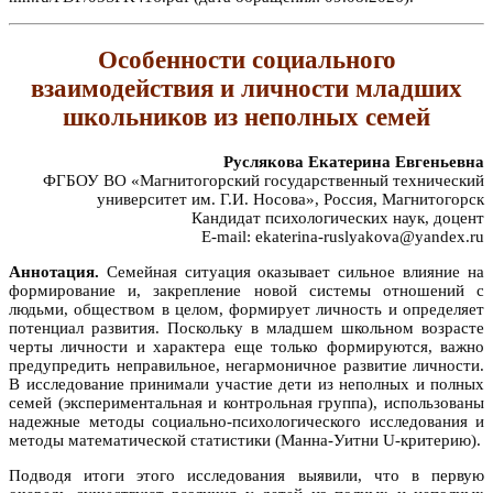
Особенности социального
взаимодействия и личности младших
школьников из неполных семей
Руслякова Екатерина Евгеньевна
ФГБОУ ВО «Магнитогорский государственный технический
университет им. Г.И. Носова», Россия, Магнитогорск
Кандидат психологических наук, доцент
E-mail: ekaterina-ruslyakova@yandex.ru
Аннотация.
Семейная ситуация оказывает сильное влияние на
формирование и, закрепление новой системы отношений с
людьми, обществом в целом, формирует личность и определяет
потенциал развития. Поскольку в младшем школьном возрасте
черты личности и характера еще только формируются, важно
предупредить неправильное, негармоничное развитие личности.
В исследование принимали участие дети из неполных и полных
семей (экспериментальная и контрольная группа), использованы
надежные методы социально-психологического исследования и
методы математической статистики (Манна-Уитни U-критерию).
Подводя итоги этого исследования выявили, что в первую