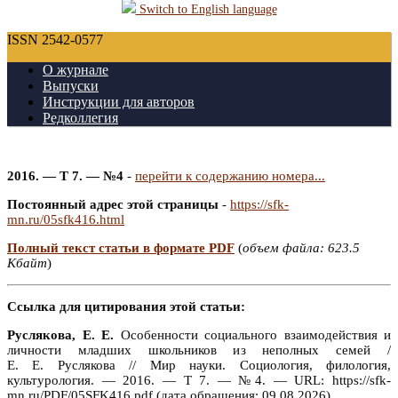
Switch to English language
ISSN 2542-0577
О журнале
Выпуски
Инструкции для авторов
Редколлегия
2016. — Т 7. — №4
-
перейти к содержанию номера...
Постоянный адрес этой страницы
-
https://sfk-
mn.ru/05sfk416.html
Полный текст статьи в формате PDF
(
объем файла: 623.5
Кбайт
)
Ссылка для цитирования этой статьи:
Руслякова, Е. Е.
Особенности социального взаимодействия и
личности младших школьников из неполных семей /
Е. Е. Руслякова // Мир науки. Социология, филология,
культурология. — 2016. — Т 7. — №4. — URL: https://sfk-
mn.ru/PDF/05SFK416.pdf (дата обращения: 09.08.2026).