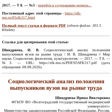
2017. — Т 8. — №3
-
перейти к содержанию номера...
Постоянный адрес этой страницы
-
https://sfk-
mn.ru/05sfk317.html
Полный текст статьи в формате PDF
(
объем файла: 301.5
Кбайт
)
Ссылка для цитирования этой статьи:
Шиндряева, И. В.
Социологический анализ положения
выпускников вузов на рынке труда / И. В. Шиндряева // Мир
науки. Социология, филология, культурология. — 2017. — Т 8. —
№3. — URL: https://sfk-mn.ru/PDF/05SFK317.pdf (дата
обращения: 08.08.2026).
Социологический анализ положения
выпускников вузов на рынке труда
Шиндряева Ирина Викторовна
ФГБОУ ВО «Волгоградский государственный медицинский
университет»
Министерства здравоохранения Российской Федерации, Россия,