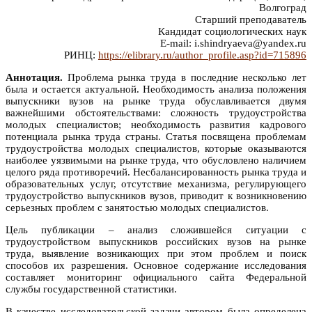
Волгоград
Старший преподаватель
Кандидат социологических наук
E-mail: i.shindryaeva@yandex.ru
РИНЦ:
https://elibrary.ru/author_profile.asp?id=715896
Аннотация.
Проблема рынка труда в последние несколько лет
была и остается актуальной. Необходимость анализа положения
выпускники вузов на рынке труда обуславливается двумя
важнейшими обстоятельствами: сложность трудоустройства
молодых специалистов; необходимость развития кадрового
потенциала рынка труда страны. Статья посвящена проблемам
трудоустройства молодых специалистов, которые оказываются
наиболее уязвимыми на рынке труда, что обусловлено наличием
целого ряда противоречий. Несбалансированность рынка труда и
образовательных услуг, отсутствие механизма, регулирующего
трудоустройство выпускников вузов, приводит к возникновению
серьезных проблем с занятостью молодых специалистов.
Цель публикации – анализ сложившейся ситуации с
трудоустройством выпускников российских вузов на рынке
труда, выявление возникающих при этом проблем и поиск
способов их разрешения. Основное содержание исследования
составляет мониторинг официального сайта Федеральной
службы государственной статистики.
В качестве исследовательской задачи автором была определена