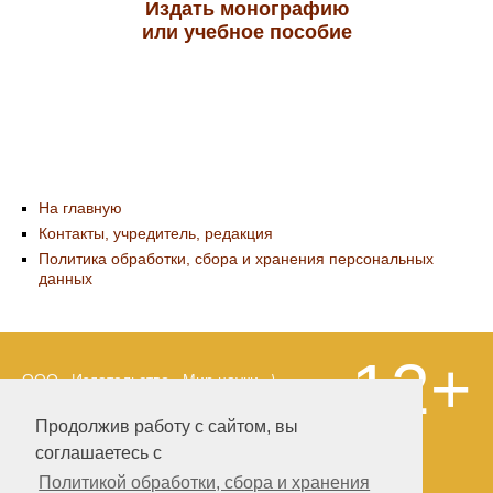
Издать монографию
или учебное пособие
На главную
Контакты, учредитель, редакция
Политика обработки, сбора и хранения персональных
данных
12+
ООО «Издательство «Мир науки» \
«Publishing company «World of science»,
LLC Материалы, размещенные на сайте,
Продолжив работу с сайтом, вы
охраняются Законом о защите авторских
соглашаетесь с
прав. Публикация любых материалов
этого сайта запрещена без
Политикой обработки, сбора и хранения