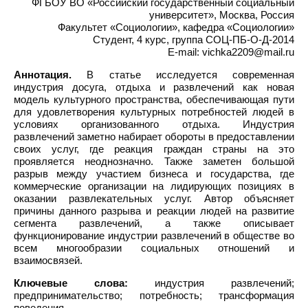
ФГБОУ ВО «Российский государственный социальный
университет», Москва, Россия
Факультет «Социологии», кафедра «Социологии»
Студент, 4 курс, группа СОЦ-ПБ-О-Д-2014
E-mail: vichka2209@mail.ru
Аннотация.
В статье исследуется современная
индустрия досуга, отдыха и развлечений как новая
модель культурного пространства, обеспечивающая пути
для удовлетворения культурных потребностей людей в
условиях организованного отдыха. Индустрия
развлечений заметно набирает обороты в предоставлении
своих услуг, где реакция граждан страны на это
проявляется неоднозначно. Также заметен большой
разрыв между участием бизнеса и государства, где
коммерческие организации на лидирующих позициях в
оказании развлекательных услуг. Автор объясняет
причины данного разрыва и реакции людей на развитие
сегмента развлечений, а также описывает
функционирование индустрии развлечений в обществе во
всем многообразии социальных отношений и
взаимосвязей.
Ключевые слова:
индустрия развлечений;
предпринимательство; потребность; трансформация
поведения