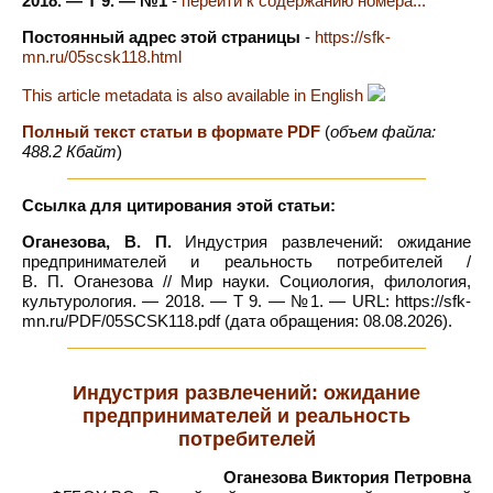
2018. — Т 9. — №1
-
перейти к содержанию номера...
Постоянный адрес этой страницы
-
https://sfk-
mn.ru/05scsk118.html
This article metadata is also available in English
Полный текст статьи в формате PDF
(
объем файла:
488.2 Кбайт
)
Ссылка для цитирования этой статьи:
Оганезова, В. П.
Индустрия развлечений: ожидание
предпринимателей и реальность потребителей /
В. П. Оганезова // Мир науки. Социология, филология,
культурология. — 2018. — Т 9. — №1. — URL: https://sfk-
mn.ru/PDF/05SCSK118.pdf (дата обращения: 08.08.2026).
Индустрия развлечений: ожидание
предпринимателей и реальность
потребителей
Оганезова Виктория Петровна