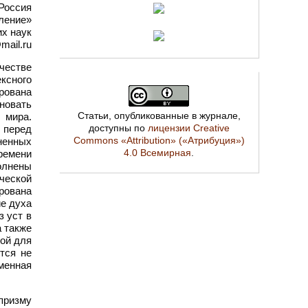
Россия
ление»
х наук
mail.ru
честве
ексного
рована
новать
Статьи, опубликованные в журнале,
 мира.
доступны по
лицензии Creative
 перед
Commons «Attribution» («Атрибуция»)
ненных
4.0 Всемирная
.
ремени
олнены
ческой
рована
ие духа
з уст в
а также
ой для
тся не
менная
призму