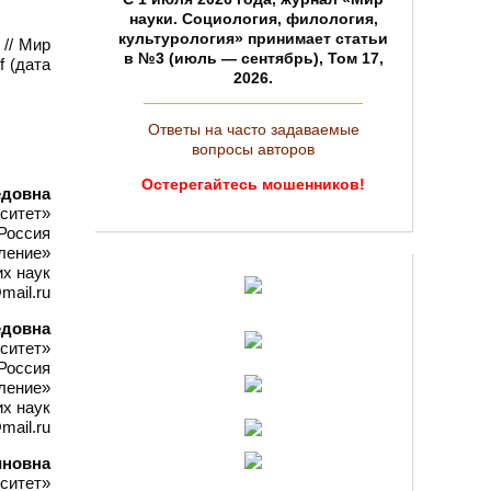
науки. Социология, филология,
культурология» принимает статьи
 // Мир
в №3 (июль — сентябрь), Том 17,
f (дата
2026.
Ответы на часто задаваемые
вопросы авторов
Остерегайтесь мошенников!
едовна
ситет»
Россия
ление»
х наук
mail.ru
едовна
ситет»
Россия
ление»
х наук
mail.ru
иновна
ситет»