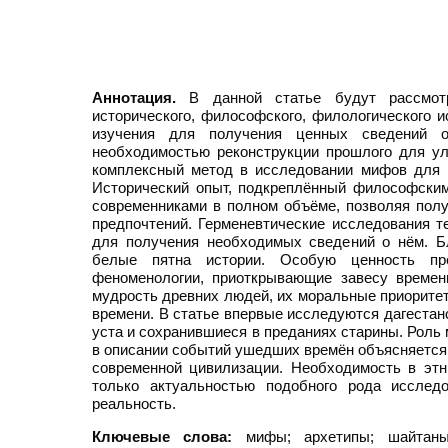
Аннотация.
В данной статье будут рассмотр
исторического, философского, филологического и
изучения для получения ценных сведений о
необходимостью реконструкции прошлого для у
комплексный метод в исследовании мифов для в
Исторический опыт, подкреплённый философски
современниками в полном объёме, позволяя пол
предпочтений. Герменевтические исследования т
для получения необходимых сведений о нём. Б
белые пятна истории. Особую ценность пре
феноменологии, приоткрывающие завесу времен
мудрость древних людей, их моральные приоритет
времени. В статье впервые исследуются дагестан
уста и сохранившиеся в преданиях старины. Роль 
в описании событий ушедших времён объясняется 
современной цивилизации. Необходимость в этн
только актуальностью подобного рода исслед
реальность.
Ключевые слова:
мифы; архетипы; шайтаны