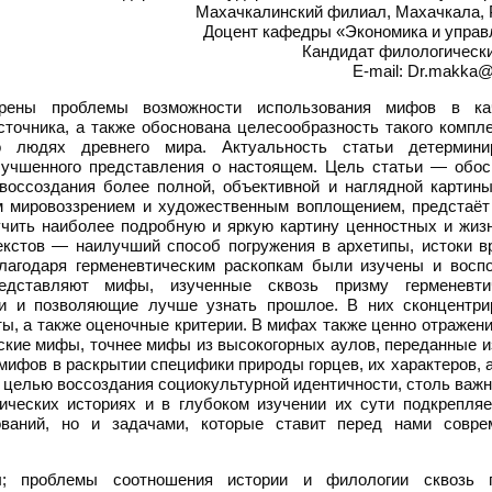
Махачкалинский филиал, Махачкала, 
Доцент кафедры «Экономика и управ
Кандидат филологически
E-mail: Dr.makka@
ены проблемы возможности использования мифов в ка
сточника, а также обоснована целесообразность такого компл
 людях древнего мира. Актуальность статьи детермини
лучшенного представления о настоящем. Цель статьи — обос
оссоздания более полной, объективной и наглядной картины
м мировоззрением и художественным воплощением, предстаёт
учить наиболее подробную и яркую картину ценностных и жиз
екстов — наилучший способ погружения в архетипы, истоки в
лагодаря герменевтическим раскопкам были изучены и восп
дставляют мифы, изученные сквозь призму герменевти
и и позволяющие лучше узнать прошлое. В них сконцентри
ы, а также оценочные критерии. В мифах также ценно отражен
ские мифы, точнее мифы из высокогорных аулов, переданные и
мифов в раскрытии специфики природы горцев, их характеров, 
целью воссоздания социокультурной идентичности, столь важн
ических историях и в глубоком изучении их сути подкрепляе
ований, но и задачами, которые ставит перед нами совре
; проблемы соотношения истории и филологии сквозь 