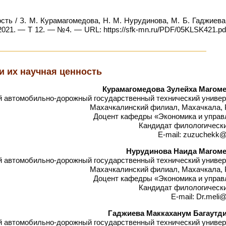
ть / З. М. Курамагомедова, Н. М. Нурудинова, М. Б. Гаджиева
021. — Т 12. — №4. — URL: https://sfk-mn.ru/PDF/05KLSK421.pd
 их научная ценность
Курамагомедова Зулейха Магом
автомобильно-дорожный государственный технический универ
Махачкалинский филиал, Махачкала, 
Доцент кафедры «Экономика и управ
Кандидат филологически
E-mail: zuzuchekk@
Нурудинова Наида Магом
автомобильно-дорожный государственный технический универ
Махачкалинский филиал, Махачкала, 
Доцент кафедры «Экономика и управ
Кандидат филологически
E-mail: Dr.meli@
Гаджиева Маккаханум Багаутд
автомобильно-дорожный государственный технический универ