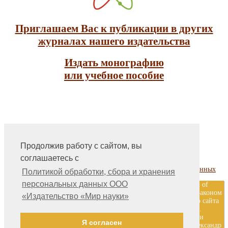
Приглашаем Вас к публикации в других
журналах нашего издательства
Издать монографию
или учебное пособие
Продолжив работу с сайтом, вы
На главную
соглашаетесь с
Контакты, учредитель, редакция
Политика обработки, сбора и хранения персональных данных
Политикой обработки, сбора и хранения
персональных данных ООО
ООО «Издательство «Мир науки» \ «Publishing company «World of
science», LLC Материалы, размещенные на сайте, охраняются Законом
«Издательство «Мир науки»
о защите авторских прав. Публикация любых материалов этого сайта
запрещена без предварительного согласования с издательством.
Авторские права на размещенные на сайте научные публикации
Я согласен
принадлежат их авторам. Разработка и поддержка сайта — Александр