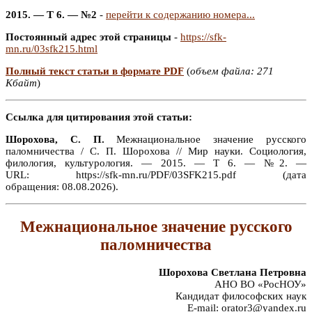
2015. — Т 6. — №2
-
перейти к содержанию номера...
Постоянный адрес этой страницы
-
https://sfk-
mn.ru/03sfk215.html
Полный текст статьи в формате PDF
(
объем файла: 271
Кбайт
)
Ссылка для цитирования этой статьи:
Шорохова, С. П.
Межнациональное значение русского
паломничества / С. П. Шорохова // Мир науки. Социология,
филология, культурология. — 2015. — Т 6. — №2. —
URL: https://sfk-mn.ru/PDF/03SFK215.pdf (дата
обращения: 08.08.2026).
Межнациональное значение русского
паломничества
Шорохова Светлана Петровна
АНО ВО «РосНОУ»
Кандидат философских наук
E-mail: orator3@yandex.ru