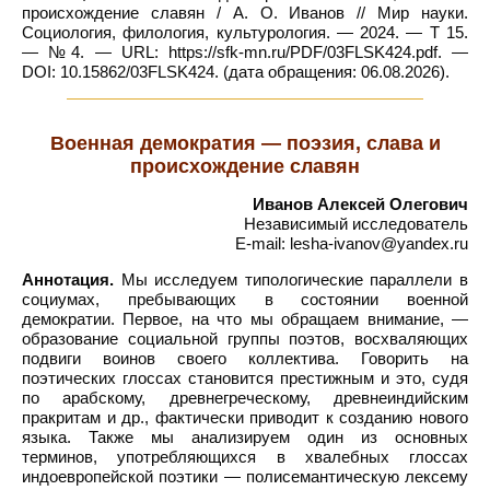
происхождение славян / А. О. Иванов // Мир науки.
Социология, филология, культурология. — 2024. — Т 15.
— №4. — URL: https://sfk-mn.ru/PDF/03FLSK424.pdf. —
DOI: 10.15862/03FLSK424. (дата обращения: 06.08.2026).
Военная демократия — поэзия, слава и
происхождение славян
Иванов Алексей Олегович
Независимый исследователь
E-mail: lesha-ivanov@yandex.ru
Аннотация.
Мы исследуем типологические параллели в
социумах, пребывающих в состоянии военной
демократии. Первое, на что мы обращаем внимание, —
образование социальной группы поэтов, восхваляющих
подвиги воинов своего коллектива. Говорить на
поэтических глоссах становится престижным и это, судя
по арабскому, древнегреческому, древнеиндийским
пракритам и др., фактически приводит к созданию нового
языка. Также мы анализируем один из основных
терминов, употребляющихся в хвалебных глоссах
индоевропейской поэтики — полисемантическую лексему