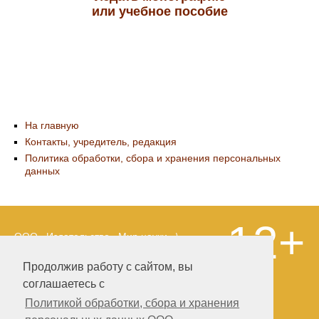
или учебное пособие
На главную
Контакты, учредитель, редакция
Политика обработки, сбора и хранения персональных
данных
12+
ООО «Издательство «Мир науки» \
«Publishing company «World of science»,
LLC Материалы, размещенные на сайте,
Продолжив работу с сайтом, вы
охраняются Законом о защите авторских
соглашаетесь с
прав. Публикация любых материалов
этого сайта запрещена без
Политикой обработки, сбора и хранения
предварительного согласования с