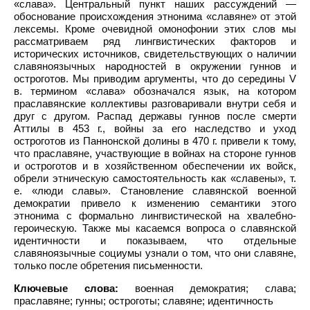
«слава». Центральный пункт наших рассуждений —
обоснование происхождения этнонима «славяне» от этой
лексемы. Кроме очевидной омонофонии этих слов мы
рассматриваем ряд лингвистических факторов и
исторических источников, свидетельствующих о наличии
славяноязычных народностей в окружении гуннов и
остроготов. Мы приводим аргументы, что до середины V
в. термином «слава» обозначался язык, на котором
праславянские коллективы разговаривали внутри себя и
друг с другом. Распад державы гуннов после смерти
Аттилы в 453 г., войны за его наследство и уход
остроготов из Паннонской долины в 470 г. привели к тому,
что праславяне, участвующие в войнах на стороне гуннов
и остроготов и в хозяйственном обеспечении их войск,
обрели этническую самостоятельность как «славены», т.
е. «люди славы». Становление славянской военной
демократии привело к изменению семантики этого
этнонима с формально лингвистической на хвалебно-
героическую. Также мы касаемся вопроса о славянской
идентичности и показываем, что отдельные
славяноязычные социумы узнали о том, что они славяне,
только после обретения письменности.
Ключевые слова:
военная демократия; слава;
праславяне; гунны; остроготы; славяне; идентичность