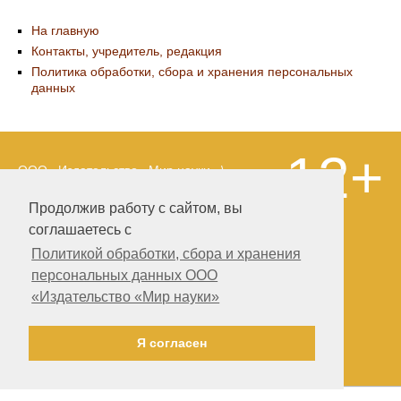
На главную
Контакты, учредитель, редакция
Политика обработки, сбора и хранения персональных
данных
12+
ООО «Издательство «Мир науки» \
«Publishing company «World of science»,
LLC Материалы, размещенные на сайте,
Продолжив работу с сайтом, вы
охраняются Законом о защите авторских
соглашаетесь с
прав. Публикация любых материалов
этого сайта запрещена без
Политикой обработки, сбора и хранения
предварительного согласования с
персональных данных ООО
издательством. Авторские права на
«Издательство «Мир науки»
размещенные на сайте научные
публикации принадлежат их авторам.
Разработка и поддержка сайта —
Я согласен
Александр Павлов, pavlov@mir-nauki.com