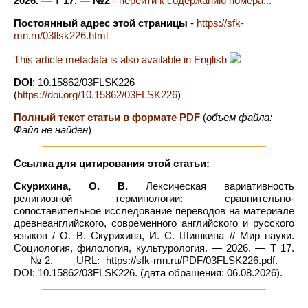
2026. — Т 17. — №2
-
перейти к содержанию номера...
Постоянный адрес этой страницы
-
https://sfk-
mn.ru/03flsk226.html
This article metadata is also available in English
DOI
: 10.15862/03FLSK226
(
https://doi.org/10.15862/03FLSK226
)
Полный текст статьи в формате PDF
(
объем файла:
Файл не найден
)
Ссылка для цитирования этой статьи:
Скурихина, О. В.
Лексическая вариативность
религиозной терминологии: сравнительно-
сопоставительное исследование переводов на материале
древнеанглийского, современного английского и русского
языков / О. В. Скурихина, И. С. Шишкина // Мир науки.
Социология, филология, культурология. — 2026. — Т 17.
— №2. — URL: https://sfk-mn.ru/PDF/03FLSK226.pdf. —
DOI: 10.15862/03FLSK226. (дата обращения: 06.08.2026).