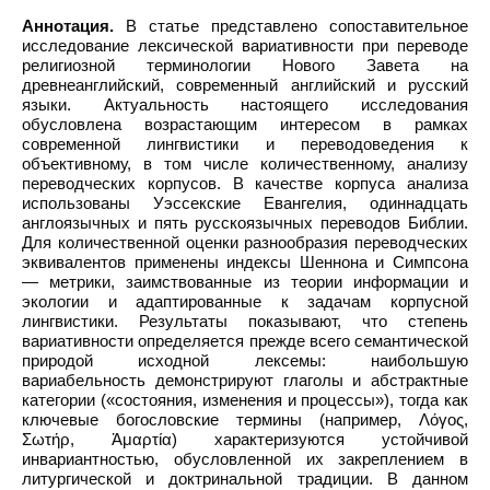
Аннотация.
В статье представлено сопоставительное
исследование лексической вариативности при переводе
религиозной терминологии Нового Завета на
древнеанглийский, современный английский и русский
языки. Актуальность настоящего исследования
обусловлена возрастающим интересом в рамках
современной лингвистики и переводоведения к
объективному, в том числе количественному, анализу
переводческих корпусов. В качестве корпуса анализа
использованы Уэссекские Евангелия, одиннадцать
англоязычных и пять русскоязычных переводов Библии.
Для количественной оценки разнообразия переводческих
эквивалентов применены индексы Шеннона и Симпсона
— метрики, заимствованные из теории информации и
экологии и адаптированные к задачам корпусной
лингвистики. Результаты показывают, что степень
вариативности определяется прежде всего семантической
природой исходной лексемы: наибольшую
вариабельность демонстрируют глаголы и абстрактные
категории («состояния, изменения и процессы»), тогда как
ключевые богословские термины (например, Λόγος,
Σωτήρ, Ἁμαρτία) характеризуются устойчивой
инвариантностью, обусловленной их закреплением в
литургической и доктринальной традиции. В данном