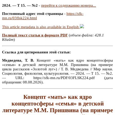
2024. — Т 15. — №2
-
перейти к содержанию номера...
Постоянный адрес этой страницы
-
https://sfk-
mn.ru/03flsk224.html
This article metadata is also available in English
Полный текст статьи в формате PDF
(
объем файла: 428.1
Кбайт
)
Ссылка для цитирования этой статьи:
Медведева, Т. В.
Концепт «мать» как ядро концептосферы
«семья» в детской литературе М.М. Пришвина (на примере
цикла рассказов «Золотой луг») / Т. В. Медведева // Мир науки.
Социология, филология, культурология. — 2024. — Т 15. — №2.
— URL: https://sfk-mn.ru/PDF/03FLSK224.pdf (дата
обращения: 08.08.2026).
Концепт «мать» как ядро
концептосферы «семья» в детской
литературе М.М. Пришвина (на примере