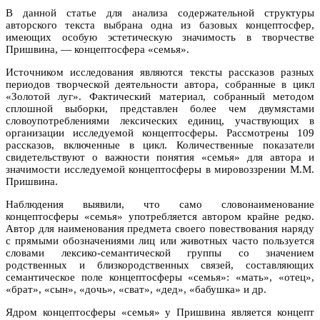
В данной статье для анализа содержательной структуры
авторского текста выбрана одна из базовых концептосфер,
имеющих особую эстетическую значимость в творчестве
Пришвина, — концептосфера «семья».
Источником исследования являются тексты рассказов разных
периодов творческой деятельности автора, собранные в цикл
«Золотой луг». Фактический материал, собранный методом
сплошной выборки, представлен более чем двумястами
словоупотреблениями лексических единиц, участвующих в
организации исследуемой концептосферы. Рассмотрены 109
рассказов, включенные в цикл. Количественные показатели
свидетельствуют о важности понятия «семья» для автора и
значимости исследуемой концептосферы в мировоззрении М.М.
Пришвина.
Наблюдения выявили, что само словонаименование
концептосферы «семья» употребляется автором крайне редко.
Автор для наименования предмета своего повествования наряду
с прямыми обозначениями лиц или животных часто пользуется
словами лексико-семантической группы со значением
родственных и близкородственных связей, составляющих
семантическое поле концептосферы «семья»: «мать», «отец»,
«брат», «сын», «дочь», «сват», «дед», «бабушка» и др.
Ядром концептосферы «семья» у Пришвина является концепт