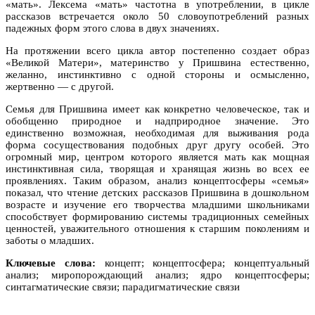
«мать». Лексема «мать» частотна в употреблении, в цикле
рассказов встречается около 50 словоупотреблений разных
падежных форм этого слова в двух значениях.
На протяжении всего цикла автор постепенно создает образ
«Великой Матери», материнство у Пришвина естественно,
желанно, инстинктивно с одной стороны и осмысленно,
жертвенно — с другой.
Семья для Пришвина имеет как конкретно человеческое, так и
обобщенно природное и надприродное значение. Это
единственно возможная, необходимая для выживания рода
форма сосуществования подобных друг другу особей. Это
огромный мир, центром которого является мать как мощная
инстинктивная сила, творящая и хранящая жизнь во всех ее
проявлениях. Таким образом, анализ концептосферы «семья»
показал, что чтение детских рассказов Пришвина в дошкольном
возрасте и изучение его творчества младшими школьниками
способствует формированию системы традиционных семейных
ценностей, уважительного отношения к старшим поколениям и
заботы о младших.
Ключевые слова:
концепт; концептосфера; концептуальный
анализ; миропорождающий анализ; ядро концептосферы;
синтагматические связи; парадигматические связи