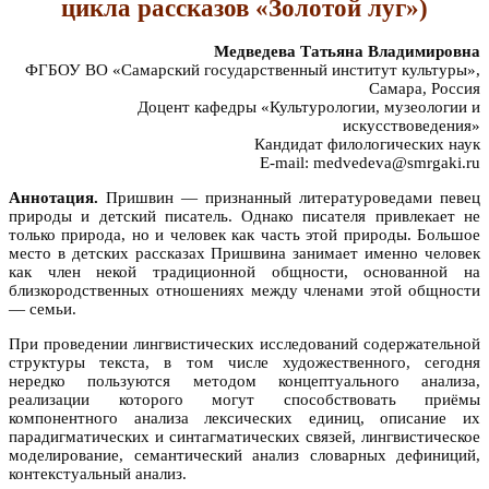
цикла рассказов «Золотой луг»)
Медведева Татьяна Владимировна
ФГБОУ ВО «Самарский государственный институт культуры»,
Самара, Россия
Доцент кафедры «Культурологии, музеологии и
искусствоведения»
Кандидат филологических наук
E-mail: medvedeva@smrgaki.ru
Аннотация.
Пришвин — признанный литературоведами певец
природы и детский писатель. Однако писателя привлекает не
только природа, но и человек как часть этой природы. Большое
место в детских рассказах Пришвина занимает именно человек
как член некой традиционной общности, основанной на
близкородственных отношениях между членами этой общности
— семьи.
При проведении лингвистических исследований содержательной
структуры текста, в том числе художественного, сегодня
нередко пользуются методом концептуального анализа,
реализации которого могут способствовать приёмы
компонентного анализа лексических единиц, описание их
парадигматических и синтагматических связей, лингвистическое
моделирование, семантический анализ словарных дефиниций,
контекстуальный анализ.