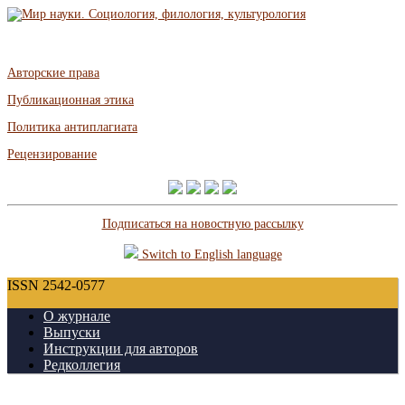
Авторские права
Публикационная этика
Политика антиплагиата
Рецензирование
Подписаться на новостную рассылку
Switch to English language
ISSN 2542-0577
О журнале
Выпуски
Инструкции для авторов
Редколлегия