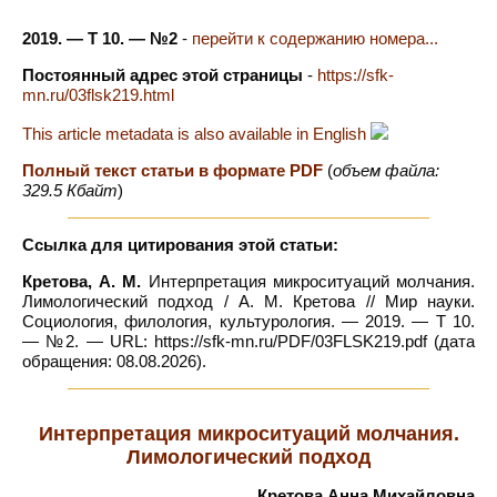
2019. — Т 10. — №2
-
перейти к содержанию номера...
Постоянный адрес этой страницы
-
https://sfk-
mn.ru/03flsk219.html
This article metadata is also available in English
Полный текст статьи в формате PDF
(
объем файла:
329.5 Кбайт
)
Ссылка для цитирования этой статьи:
Кретова, А. М.
Интерпретация микроситуаций молчания.
Лимологический подход / А. М. Кретова // Мир науки.
Социология, филология, культурология. — 2019. — Т 10.
— №2. — URL: https://sfk-mn.ru/PDF/03FLSK219.pdf (дата
обращения: 08.08.2026).
Интерпретация микроситуаций молчания.
Лимологический подход
Кретова Анна Михайловна