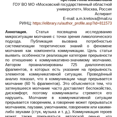
ГОУ ВО МО «Московский государственный областной
университет», Москва, Россия
Аспирант
E-mail: a.m.kretova@mail.ru
РИНЦ:
https://elibrary.ru/author_profile.asp?id=811573
Аннотация.
Статья посвящена исследованию
микроситуации молчания с точки зрения лимологического
подхода. Публикация вызвана потребностью
систематизации теоретических знаний о феномене
молчания как компонента коммуникации. Цель статьи
выявить особенности реализации категории прерывности
по отношению к коммуникативно-значимому молчанию.
Автором проанализированы 725 диалогических
фрагментов, в которых есть указание на прерывность
элементов коммуникативной ситуации. Проведённый
анализ показал, что в коммуникации чаще прерывается
молчание (60 % фрагментов). Это объясняется тем, что
затянувшееся молчание часто доставляет беспокойство,
дискомфорт, поэтому коммуниканты стремятся его
нарушить. Молчание в коммуникативной ситуации
прерывается говорением, а говорение может прерываться
молчанием, паузами, умолчанием, говорением или какими-
либо звуками (стук, музыка и т. д.). Коммуникация героев
может также прерываться авторской речью, что