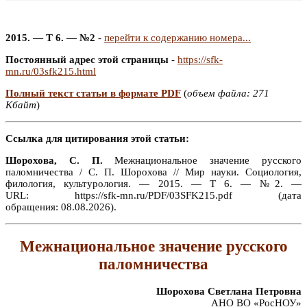
2015. — Т 6. — №2
-
перейти к содержанию номера...
Постоянный адрес этой страницы
-
https://sfk-
mn.ru/03sfk215.html
Полный текст статьи в формате PDF
(
объем файла: 271
Кбайт
)
Ссылка для цитирования этой статьи:
Шорохова, С. П.
Межнациональное значение русского
паломничества / С. П. Шорохова // Мир науки. Социология,
филология, культурология. — 2015. — Т 6. — №2. —
URL: https://sfk-mn.ru/PDF/03SFK215.pdf (дата
обращения: 08.08.2026).
Межнациональное значение русского
паломничества
Шорохова Светлана Петровна
АНО ВО «РосНОУ»