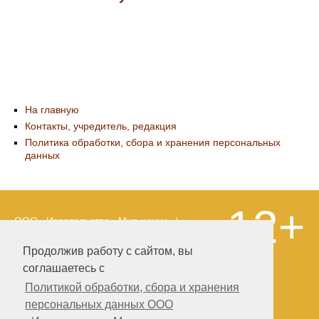
На главную
Контакты, учредитель, редакция
Политика обработки, сбора и хранения персональных
данных
12+
ООО «Издательство «Мир науки» \
«Publishing company «World of science»,
LLC Материалы, размещенные на сайте,
Продолжив работу с сайтом, вы
охраняются Законом о защите авторских
соглашаетесь с
прав. Публикация любых материалов
этого сайта запрещена без
Политикой обработки, сбора и хранения
предварительного согласования с
персональных данных ООО
издательством. Авторские права на