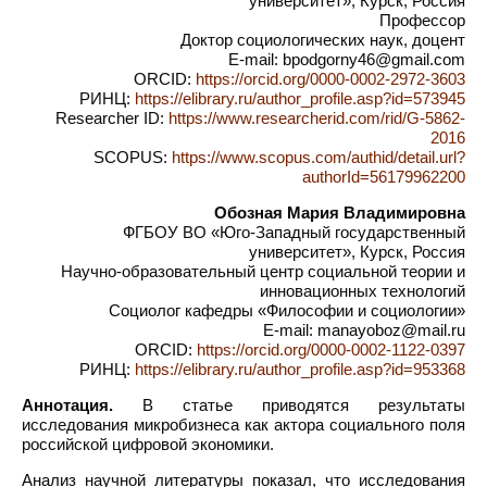
университет», Курск, Россия
Профессор
Доктор социологических наук, доцент
E-mail: bpodgorny46@gmail.com
ORCID:
https://orcid.org/0000-0002-2972-3603
РИНЦ:
https://elibrary.ru/author_profile.asp?id=573945
Researcher ID:
https://www.researcherid.com/rid/G-5862-
2016
SCOPUS:
https://www.scopus.com/authid/detail.url?
authorId=56179962200
Обозная Мария Владимировна
ФГБОУ ВО «Юго-Западный государственный
университет», Курск, Россия
Научно-образовательный центр социальной теории и
инновационных технологий
Социолог кафедры «Философии и социологии»
E-mail: manayoboz@mail.ru
ORCID:
https://orcid.org/0000-0002-1122-0397
РИНЦ:
https://elibrary.ru/author_profile.asp?id=953368
Аннотация.
В статье приводятся результаты
исследования микробизнеса как актора социального поля
российской цифровой экономики.
Анализ научной литературы показал, что исследования