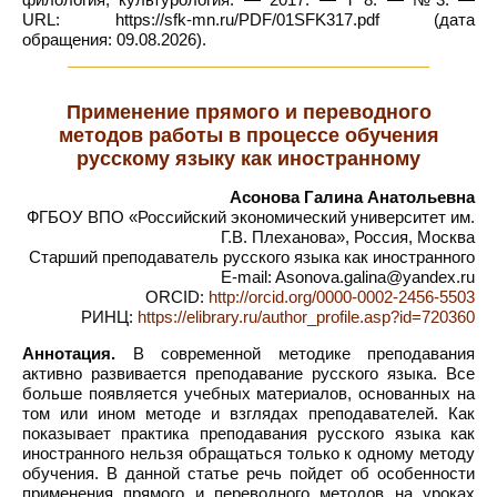
URL: https://sfk-mn.ru/PDF/01SFK317.pdf (дата
обращения: 09.08.2026).
Применение прямого и переводного
методов работы в процессе обучения
русскому языку как иностранному
Асонова Галина Анатольевна
ФГБОУ ВПО «Российский экономический университет им.
Г.В. Плеханова», Россия, Москва
Старший преподаватель русского языка как иностранного
E-mail: Asonova.galina@yandex.ru
ORCID:
http://orcid.org/0000-0002-2456-5503
РИНЦ:
https://elibrary.ru/author_profile.asp?id=720360
Аннотация.
В современной методике преподавания
активно развивается преподавание русского языка. Все
больше появляется учебных материалов, основанных на
том или ином методе и взглядах преподавателей. Как
показывает практика преподавания русского языка как
иностранного нельзя обращаться только к одному методу
обучения. В данной статье речь пойдет об особенности
применения прямого и переводного методов на уроках