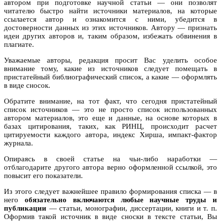
автором при подготовке научной статьи — они позволят
читателю быстро найти источники материалов, на которые
ссылается автор и ознакомится с ними, убедится в
достоверности данных из этих источников. Автору — признать
идеи других авторов и, таким образом, избежать обвинения в
плагиате.
Уважаемые авторы, редакция просит Вас уделить особое
внимание тому, какие из источников следует помещать в
пристатейный библиографический список, а какие — оформлять
в виде сносок.
Обратите внимание, на тот факт, что сегодня пристатейный
список источников — это не просто список использованных
автором материалов, это еще и данные, на основе которых в
базах цитирования, таких, как РИНЦ, происходит расчет
цитируемости каждого автора, индекс Хирша, импакт-фактор
журнала.
Опираясь в своей статье на чьи-либо наработки —
отблагодарите другого автора верно оформленной ссылкой, это
повысит его показатели.
Из этого следует важнейшее правило формирования списка — в
него
обязательно включаются любые научные труды и
публикации
— статьи, монографии, диссертации, книги и т. п.
Оформив такой источник в виде сноски в тексте статьи, Вы