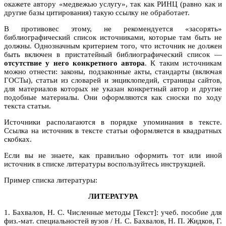
окажете автору «медвежью услугу», так как РИНЦ (равно как и
другие базы цитирования) такую ссылку не обработает.
В противовес этому, не рекомендуется «засорять»
библиографический список источниками, которые там быть не
должны. Однозначным критерием того, что источник не должен
быть включен в пристатейный библиографический список —
отсутствие у него конкретного автора
. К таким источникам
можно отнести: законы, подзаконные акты, стандарты (включая
ГОСТы), статьи из словарей и энциклопедий, страницы сайтов,
для материалов которых не указан конкретный автор и другие
подобные материалы. Они оформляются как сноски по ходу
текста статьи.
Источники располагаются в порядке упоминания в тексте.
Ссылка на источник в тексте статьи оформляется в квадратных
скобках.
Если вы не знаете, как правильно оформить тот или иной
источник в списке литературы воспользуйтесь инструкцией.
Пример списка литературы:
ЛИТЕРАТУРА
1. Бахвалов, Н. С. Численные методы [Текст]: учеб. пособие для
физ.-мат. специальностей вузов / Н. С. Бахвалов, Н. П. Жидков, Г.