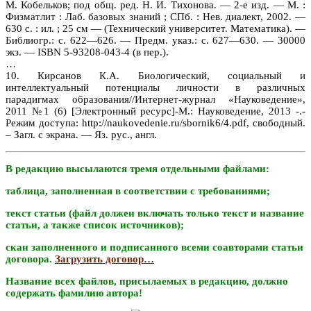
М. Кобельков; под общ. ред. Н. И. Тихонова. — 2-е изд. — М. :
Физматлит : Лаб. базовых знаний ; СПб. : Нев. диалект, 2002. —
630 с. : ил. ; 25 см — (Технический университет. Математика). —
Библиогр.: с. 622—626. — Предм. указ.: с. 627—630. — 30000
экз. — ISBN 5-93208-043-4 (в пер.).
…
10. Кирсанов К.А. Биологический, социальный и
интеллектуальный потенциалы личности в различных
парадигмах образования//Интернет-журнал «Науковедение»,
2011 №1 (6) [Электронный ресурс]-М.: Науковедение, 2013 -.-
Режим доступа: http://naukovedenie.ru/sbornik6/4.pdf, свободный.
– Загл. с экрана. — Яз. рус., англ.
В редакцию высылаются тремя отдельными файлами:
таблица, заполненная в соответствии с требованиями;
текст статьи (файл должен включать только текст и название
статьи, а также список источников);
скан заполненного и подписанного всеми соавторами статьи
договора.
Загрузить договор…
Название всех файлов, присылаемых в редакцию, должно
содержать фамилию автора!