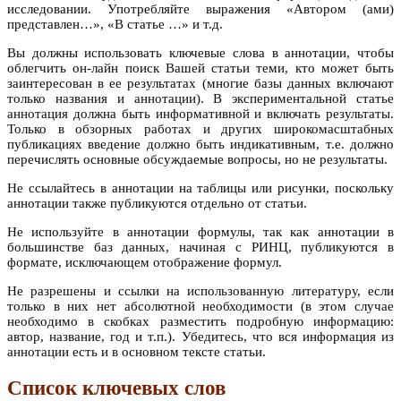
исследовании. Употребляйте выражения «Автором (ами)
представлен…», «В статье …» и т.д.
Вы должны использовать ключевые слова в аннотации, чтобы
облегчить он-лайн поиск Вашей статьи теми, кто может быть
заинтересован в ее результатах (многие базы данных включают
только названия и аннотации). В экспериментальной статье
аннотация должна быть информативной и включать результаты.
Только в обзорных работах и других широкомасштабных
публикациях введение должно быть индикативным, т.е. должно
перечислять основные обсуждаемые вопросы, но не результаты.
Не ссылайтесь в аннотации на таблицы или рисунки, поскольку
аннотации также публикуются отдельно от статьи.
Не используйте в аннотации формулы, так как аннотации в
большинстве баз данных, начиная с РИНЦ, публикуются в
формате, исключающем отображение формул.
Не разрешены и ссылки на использованную литературу, если
только в них нет абсолютной необходимости (в этом случае
необходимо в скобках разместить подробную информацию:
автор, название, год и т.п.). Убедитесь, что вся информация из
аннотации есть и в основном тексте статьи.
Список ключевых слов