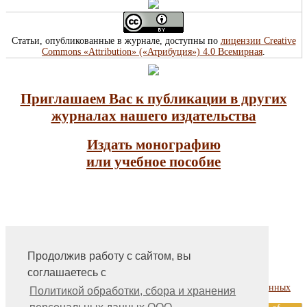
Статьи, опубликованные в журнале, доступны по
лицензии Creative
Commons «Attribution» («Атрибуция») 4.0 Всемирная
.
Приглашаем Вас к публикации в других
журналах нашего издательства
Издать монографию
или учебное пособие
Продолжив работу с сайтом, вы
На главную
соглашаетесь с
Контакты, учредитель, редакция
Политика обработки, сбора и хранения персональных данных
Политикой обработки, сбора и хранения