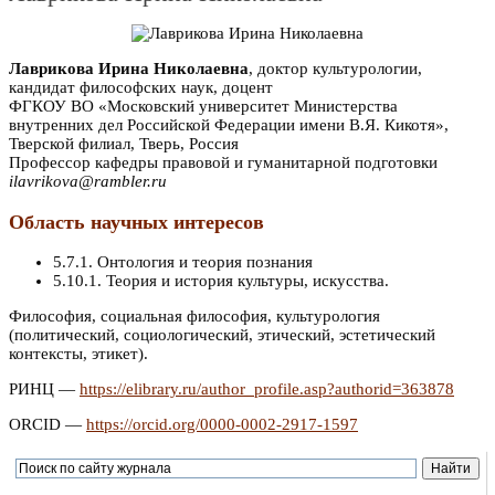
Лаврикова Ирина Николаевна
, доктор культурологии,
кандидат философских наук, доцент
ФГКОУ ВО «Московский университет Министерства
внутренних дел Российской Федерации имени В.Я. Кикотя»,
Тверской филиал, Тверь, Россия
Профессор кафедры правовой и гуманитарной подготовки
ilavrikova@rambler.ru
Область научных интересов
5.7.1. Онтология и теория познания
5.10.1. Теория и история культуры, искусства.
Философия, социальная философия, культурология
(политический, социологический, этический, эстетический
контексты, этикет).
РИНЦ —
https://elibrary.ru/author_profile.asp?authorid=363878
ORCID —
https://orcid.org/0000-0002-2917-1597