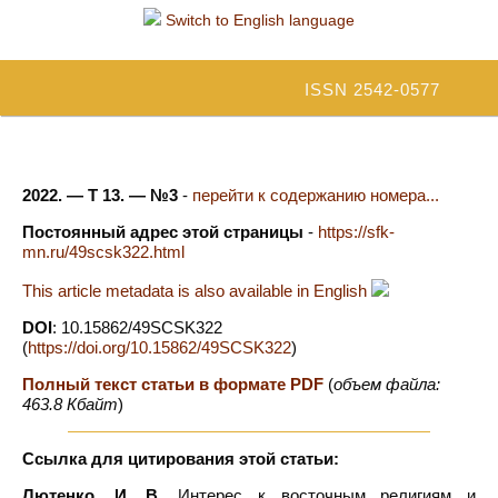
Switch to English language
ISSN 2542-0577
2022. — Т 13. — №3
-
перейти к содержанию номера...
Постоянный адрес этой страницы
-
https://sfk-
mn.ru/49scsk322.html
This article metadata is also available in English
DOI
: 10.15862/49SCSK322
(
https://doi.org/10.15862/49SCSK322
)
Полный текст статьи в формате PDF
(
объем файла:
463.8 Кбайт
)
Ссылка для цитирования этой статьи:
Лютенко, И. В.
Интерес к восточным религиям и