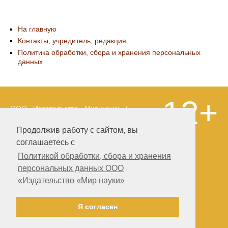
На главную
Контакты, учредитель, редакция
Политика обработки, сбора и хранения персональных
данных
12+
ООО «Издательство «Мир науки» \
«Publishing company «World of science»,
LLC Материалы, размещенные на сайте,
Продолжив работу с сайтом, вы
охраняются Законом о защите авторских
соглашаетесь с
прав. Публикация любых материалов
этого сайта запрещена без
Политикой обработки, сбора и хранения
предварительного согласования с
персональных данных ООО
издательством. Авторские права на
«Издательство «Мир науки»
размещенные на сайте научные
публикации принадлежат их авторам.
Разработка и поддержка сайта —
Я согласен
Александр Павлов, pavlov@mir-nauki.com