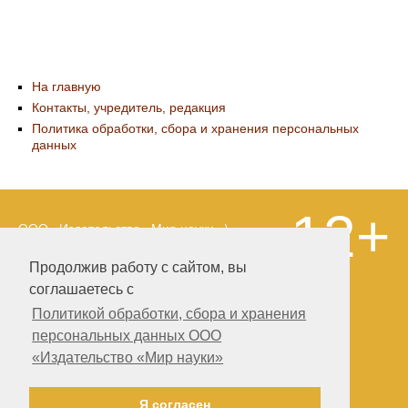
На главную
Контакты, учредитель, редакция
Политика обработки, сбора и хранения персональных
данных
12+
ООО «Издательство «Мир науки» \
«Publishing company «World of science»,
LLC Материалы, размещенные на сайте,
Продолжив работу с сайтом, вы
охраняются Законом о защите авторских
соглашаетесь с
прав. Публикация любых материалов
этого сайта запрещена без
Политикой обработки, сбора и хранения
предварительного согласования с
персональных данных ООО
издательством. Авторские права на
«Издательство «Мир науки»
размещенные на сайте научные
публикации принадлежат их авторам.
Разработка и поддержка сайта —
Я согласен