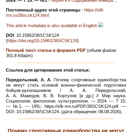
2024. — Т 15. — №1
-
перейти к содержанию номера...
Постоянный адрес этой страницы
-
https://sfk-
mn.ru/36scsk124.html
This article metadata is also available in English
DOI
: 10.15862/36SCSK124
(
https://doi.org/10.15862/36SCSK124
)
Полный текст статьи в формате PDF
(
объем файла:
301.8 Кбайт
)
Ссылка для цитирования этой статьи:
Передельский, А. А.
Почему спортивные единоборства
не могут стать основой военно-физической подготовки
бойцов-рукопашников / А. А. Передельский,
А. А. Мамедов, В. В. Кортунов [и др.] // Мир науки.
Социология, филология, культурология. — 2024. — Т 15.
— №1. — URL: https://sfk-mn.ru/PDF/36SCSK124.pdf. —
DOI: 10.15862/36SCSK124. (дата обращения: 08.08.2026).
Почему спортивные единоборства не могут