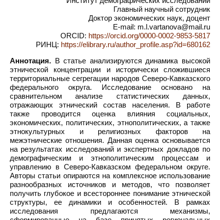
Институт демографических исследований
Главный научный сотрудник
Доктор экономических наук, доцент
E-mail: m.l.vartanova@mail.ru
ORCID:
https://orcid.org/0000-0002-9853-5817
РИНЦ:
https://elibrary.ru/author_profile.asp?id=680162
Аннотация.
В статье анализируются динамика высокой
этнической концентрации и исторически сложившиеся
территориальные сегрегации народов Северо-Кавказского
федерального округа. Исследование основано на
сравнительном анализе статистических данных,
отражающих этнический состав населения. В работе
также проводится оценка влияния социальных,
экономических, политических, этнополитических, а также
этнокультурных и религиозных факторов на
межэтнические отношения. Данная оценка основывается
на результатах исследований и экспертных докладов по
демографическим и этнополитическим процессам и
управлению в Северо-Кавказском федеральном округе.
Авторы статьи опираются на комплексное использование
разнообразных источников и методов, что позволяет
получить глубокое и всестороннее понимание этнической
структуры, ее динамики и особенностей. В рамках
исследования предлагаются механизмы,
сформированные на базе принятых региональных