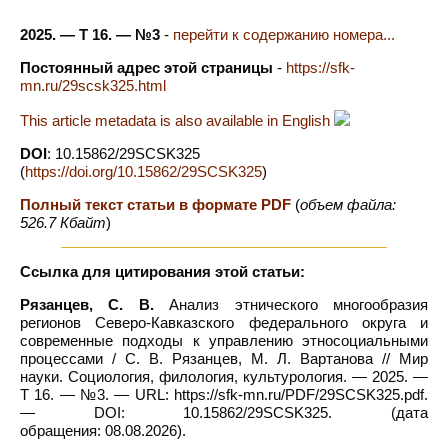
2025. — Т 16. — №3
-
перейти к содержанию номера...
Постоянный адрес этой страницы
-
https://sfk-
mn.ru/29scsk325.html
This article metadata is also available in English
DOI
: 10.15862/29SCSK325
(
https://doi.org/10.15862/29SCSK325
)
Полный текст статьи в формате PDF
(
объем файла:
526.7 Кбайт
)
Ссылка для цитирования этой статьи:
Рязанцев, С. В.
Анализ этнического многообразия
регионов Северо-Кавказского федерального округа и
современные подходы к управлению этносоциальными
процессами / С. В. Рязанцев, М. Л. Вартанова // Мир
науки. Социология, филология, культурология. — 2025. —
Т 16. — №3. — URL: https://sfk-mn.ru/PDF/29SCSK325.pdf.
— DOI: 10.15862/29SCSK325. (дата
обращения: 08.08.2026).