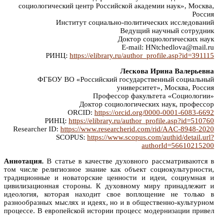
социологический центр Российской академии наук», Москва,
Россия
Институт социально-политических исследований
Ведущий научный сотрудник
Доктор социологических наук
E-mail: HNtchedlova@mail.ru
РИНЦ:
https://elibrary.ru/author_profile.asp?id=391115
Лескова Ирина Валерьевна
ФГБОУ ВО «Российский государственный социальный
университет», Москва, Россия
Профессор факультета «Социологии»
Доктор социологических наук, профессор
ORCID:
https://orcid.org/0000-0001-6083-6692
РИНЦ:
https://elibrary.ru/author_profile.asp?id=510760
Researcher ID:
https://www.researcherid.com/rid/AAC-8948-2020
SCOPUS:
https://www.scopus.com/authid/detail.url?
authorId=56610215200
Аннотация.
В статье в качестве духовного рассматриваются в
том числе религиозное знание как объект социокультурности,
традиционные и новаторские ценности и идеи, социумная и
цивилизационная стороны. К духовному миру принадлежит и
идеология, которая находит свое воплощение не только в
разнообразных мыслях и идеях, но и в общественно-культурном
процессе. В европейской истории процесс модернизации привел