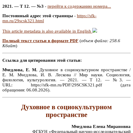
2021. — Т 12. — №3
-
перейти к содержанию номера...
Постоянный адрес этой страницы
-
https://sfk-
mn.ru/29scsk321.html
This article metadata is also available in English
Полный текст статьи в формате PDF
(
объем файла: 258.6
Кбайт
)
Ссылка для цитирования этой статьи:
Мчедлова, Е. М.
Духовное в социокультурном пространстве /
Е. М. Мчедлова, И. В. Лескова // Мир науки. Социология,
филология, культурология. — 2021. — Т 12. — №3. —
URL: https://sfk-mn.ru/PDF/29SCSK321.pdf (дата
обращения: 06.08.2026).
Духовное в социокультурном
пространстве
Мчедлова Елена Мирановна
ФГБУН «Федеральный научно-исследовательский