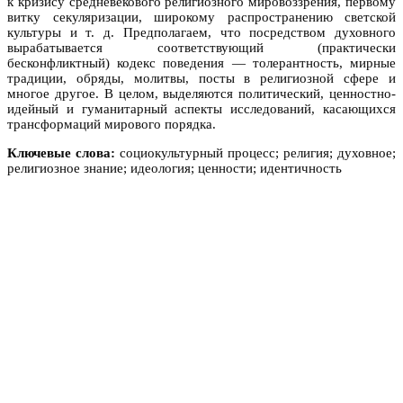
к кризису средневекового религиозного мировоззрения, первому
витку секуляризации, широкому распространению светской
культуры и т. д. Предполагаем, что посредством духовного
вырабатывается соответствующий (практически
бесконфликтный) кодекс поведения — толерантность, мирные
традиции, обряды, молитвы, посты в религиозной сфере и
многое другое. В целом, выделяются политический, ценностно-
идейный и гуманитарный аспекты исследований, касающихся
трансформаций мирового порядка.
Ключевые слова:
социокультурный процесс; религия; духовное;
религиозное знание; идеология; ценности; идентичность