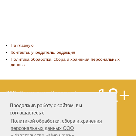
На главную
Контакты, учредитель, редакция
Политика обработки, сбора и хранения персональных
данных
12+
ООО «Издательство «Мир науки» \
«Publishing company «World of science»,
LLC Материалы, размещенные на сайте,
Продолжив работу с сайтом, вы
охраняются Законом о защите авторских
соглашаетесь с
прав. Публикация любых материалов
этого сайта запрещена без
Политикой обработки, сбора и хранения
предварительного согласования с
персональных данных ООО
издательством. Авторские права на
«Издательство «Мир науки»