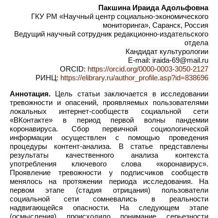
Пакшина Ираида Адольфовна
ГКУ РМ «Научный центр социально-экономического
мониторинга», Саранск, Россия
Ведущий научный сотрудник редакционно-издательского
отдела
Кандидат культурологии
E-mail: iraida-69@mail.ru
ORCID:
https://orcid.org/0000-0003-3050-2127
РИНЦ:
https://elibrary.ru/author_profile.asp?id=838696
Аннотация.
Цель статьи заключается в исследовании
тревожности и опасений, проявляемых пользователями
локальных интернет-сообществ социальной сети
«ВКонтакте» в период первой волны пандемии
коронавируса. Сбор первичной социологической
информации осуществлен с помощью проведения
процедуры контент-анализа. В статье представлены
результаты качественного анализа контекста
употребления ключевого слова «коронавирус».
Проявление тревожности у подписчиков сообществ
менялось на протяжении периода исследования. На
первом этапе (стадия отрицания) пользователи
социальной сети сомневались в реальности
надвигающейся опасности. На следующем этапе
(осмысления) происходило понимание серьезности