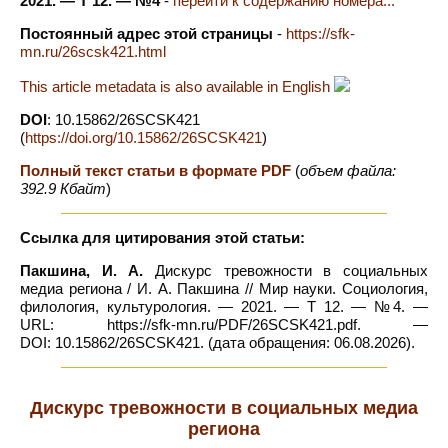
2021. — Т 12. — №4
-
перейти к содержанию номера...
Постоянный адрес этой страницы
-
https://sfk-
mn.ru/26scsk421.html
This article metadata is also available in English
DOI
: 10.15862/26SCSK421
(
https://doi.org/10.15862/26SCSK421
)
Полный текст статьи в формате PDF
(
объем файла:
392.9 Кбайт
)
Ссылка для цитирования этой статьи:
Пакшина, И. А.
Дискурс тревожности в социальных
медиа региона / И. А. Пакшина // Мир науки. Социология,
филология, культурология. — 2021. — Т 12. — №4. —
URL: https://sfk-mn.ru/PDF/26SCSK421.pdf. —
DOI: 10.15862/26SCSK421. (дата обращения: 06.08.2026).
Дискурс тревожности в социальных медиа
региона