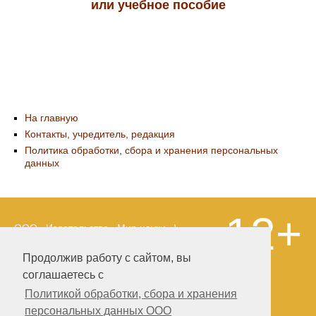
или учебное пособие
На главную
Контакты, учредитель, редакция
Политика обработки, сбора и хранения персональных
данных
12+
ООО «Издательство «Мир науки» \
«Publishing company «World of science»,
LLC Материалы, размещенные на сайте,
Продолжив работу с сайтом, вы
охраняются Законом о защите авторских
соглашаетесь с
прав. Публикация любых материалов
этого сайта запрещена без
Политикой обработки, сбора и хранения
предварительного согласования с
персональных данных ООО