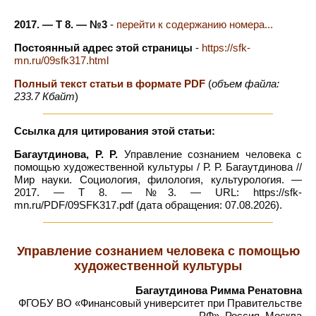
2017. — Т 8. — №3
-
перейти к содержанию номера...
Постоянный адрес этой страницы
-
https://sfk-
mn.ru/09sfk317.html
Полный текст статьи в формате PDF
(
объем файла:
233.7 Кбайт
)
Ссылка для цитирования этой статьи:
Багаутдинова, Р. Р.
Управление сознанием человека с
помощью художественной культуры / Р. Р. Багаутдинова //
Мир науки. Социология, филология, культурология. —
2017. — Т 8. — №3. — URL: https://sfk-
mn.ru/PDF/09SFK317.pdf (дата обращения: 07.08.2026).
Управление сознанием человека с помощью
художественной культуры
Багаутдинова Римма Ренатовна
ФГОБУ ВО «Финансовый университет при Правительстве
РФ», Россия, Москва