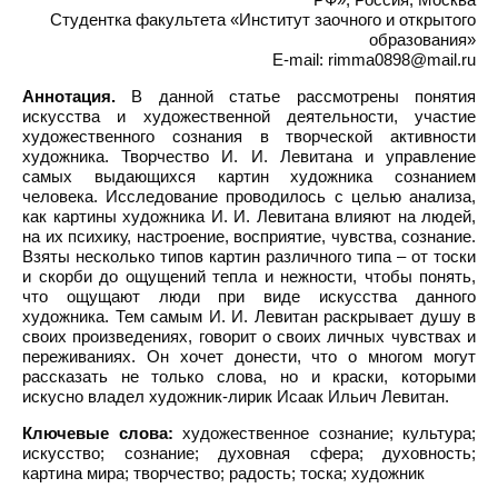
Студентка факультета «Институт заочного и открытого
образования»
E-mail: rimma0898@mail.ru
Аннотация.
В данной статье рассмотрены понятия
искусства и художественной деятельности, участие
художественного сознания в творческой активности
художника. Творчество И. И. Левитана и управление
самых выдающихся картин художника сознанием
человека. Исследование проводилось с целью анализа,
как картины художника И. И. Левитана влияют на людей,
на их психику, настроение, восприятие, чувства, сознание.
Взяты несколько типов картин различного типа – от тоски
и скорби до ощущений тепла и нежности, чтобы понять,
что ощущают люди при виде искусства данного
художника. Тем самым И. И. Левитан раскрывает душу в
своих произведениях, говорит о своих личных чувствах и
переживаниях. Он хочет донести, что о многом могут
рассказать не только слова, но и краски, которыми
искусно владел художник-лирик Исаак Ильич Левитан.
Ключевые слова:
художественное сознание; культура;
искусство; сознание; духовная сфера; духовность;
картина мира; творчество; радость; тоска; художник