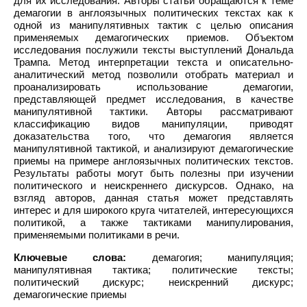
для их исследования. Авторы статьи обращаются к теме
демагогии в англоязычных политических текстах как к
одной из манипулятивных тактик с целью описания
применяемых демагогических приемов. Объектом
исследования послужили тексты выступлений Дональда
Трампа. Метод интерпретации текста и описательно-
аналитический метод позволили отобрать материал и
проанализировать использование демагогии,
представляющей предмет исследования, в качестве
манипулятивной тактики. Авторы рассматривают
классификацию видов манипуляции, приводят
доказательства того, что демагогия является
манипулятивной тактикой, и анализируют демагогические
приемы на примере англоязычных политических текстов.
Результаты работы могут быть полезны при изучении
политического и неискреннего дискурсов. Однако, на
взгляд авторов, данная статья может представлять
интерес и для широкого круга читателей, интересующихся
политикой, а также тактиками манипулирования,
применяемыми политиками в речи.
Ключевые слова:
демагогия; манипуляция;
манипулятивная тактика; политические тексты;
политический дискурс; неискренний дискурс;
демагогические приемы