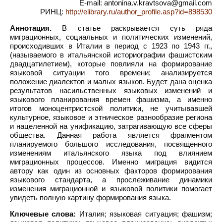
E-mail: antonina.v.kravtsova@gmail.com
РИНЦ:
http://elibrary.ru/author_profile.asp?id=898530
Аннотация.
В статье раскрывается суть ряда
миграционных, социальных и политических изменений,
происходивших в Италии в период с 1923 по 1943 гг.,
(называемого в итальянской историографии фашистским
двадцатилетием), которые повлияли на формирование
языковой ситуации того времени; анализируется
положение диалектов и малых языков. Будет дана оценка
результатов насильственных языковых изменений и
языкового планирования времен фашизма, а именно
итогов моноцентристской политики, не учитывавшей
культурное, языковое и этническое разнообразие региона
и нацеленной на унификацию, затрагивающую все сферы
общества. Данная работа является фрагментом
планируемого большого исследования, посвященного
изменениям итальянского языка под влиянием
миграционных процессов. Именно миграция видится
автору как один из основных факторов формирования
языкового стандарта, а прослеживание динамики
изменения миграционной и языковой политики помогает
увидеть полную картину формирования языка.
Ключевые слова:
Италия; языковая ситуация; фашизм;