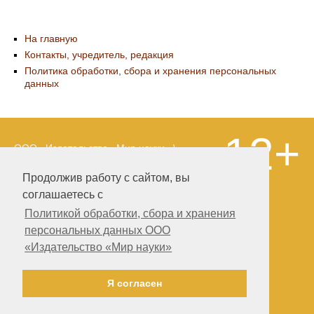
На главную
Контакты, учредитель, редакция
Политика обработки, сбора и хранения персональных
данных
12+
ООО «Издательство «Мир науки» \
«Publishing company «World of science»,
LLC Материалы, размещенные на сайте,
Продолжив работу с сайтом, вы
охраняются Законом о защите авторских
соглашаетесь с
прав. Публикация любых материалов
этого сайта запрещена без
Политикой обработки, сбора и хранения
предварительного согласования с
персональных данных ООО
издательством. Авторские права на
«Издательство «Мир науки»
размещенные на сайте научные
публикации принадлежат их авторам.
Разработка и поддержка сайта —
Я согласен
Александр Павлов, pavlov@mir-nauki.com