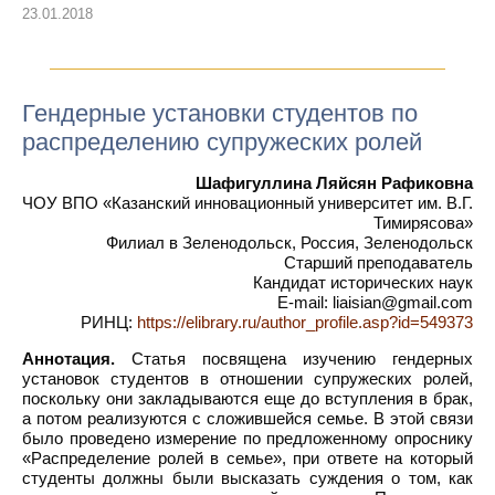
23.01.2018
Гендерные установки студентов по
распределению супружеских ролей
Шафигуллина Ляйсян Рафиковна
ЧОУ ВПО «Казанский инновационный университет им. В.Г.
Тимирясова»
Филиал в Зеленодольск, Россия, Зеленодольск
Старший преподаватель
Кандидат исторических наук
E-mail: liaisian@gmail.com
РИНЦ:
https://elibrary.ru/author_profile.asp?id=549373
Аннотация.
Статья посвящена изучению гендерных
установок студентов в отношении супружеских ролей,
поскольку они закладываются еще до вступления в брак,
а потом реализуются с сложившейся семье. В этой связи
было проведено измерение по предложенному опроснику
«Распределение ролей в семье», при ответе на который
студенты должны были высказать суждения о том, как