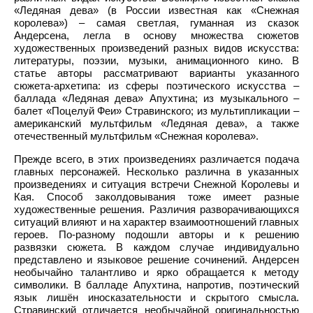
«Ледяная дева» (в России известная как «Снежная
королева») – самая светлая, гуманная из сказок
Андерсена, легла в основу множества сюжетов
художественных произведений разных видов искусства:
литературы, поэзии, музыки, анимационного кино. В
статье авторы рассматривают варианты указанного
сюжета-архетипа: из сферы поэтического искусства –
баллада «Ледяная дева» Апухтина; из музыкального –
балет «Поцелуй Феи» Стравинского; из мультипликации –
американский мультфильм «Ледяная дева», а также
отечественный мультфильм «Снежная королева».
Прежде всего, в этих произведениях различается подача
главных персонажей. Несколько различна в указанных
произведениях и ситуация встречи Снежной Королевы и
Кая. Способ заколдовывания тоже имеет разные
художественные решения. Различия разворачивающихся
ситуаций влияют и на характер взаимоотношений главных
героев. По-разному подошли авторы и к решению
развязки сюжета. В каждом случае индивидуально
представлено и языковое решение сочинений. Андерсен
необычайно талантливо и ярко обращается к методу
символики. В балладе Апухтина, напротив, поэтический
язык лишён иносказательности и скрытого смысла.
Стравинский отличается необычайной оригинальностью