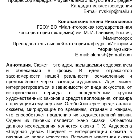
Профессор кафедры «Музыкального искусства эстрады»
Кандидат искусствоведения
E-mail: nvskrip@mail.ru
Коновальчик Елена Николаевна
ГБОУ ВО «Магнитогорская государственная
консерватория (академия) им. М. И. Глинки», Россия,
Магнитогорск
Преподаватель высшей категории кафедры «Истории и
теории музыки»
E-mail: alenush@gmail.com
Аннотация.
Сюжет – это идея, насыщаемая содержанием
и облекаемая в форму. В идее отражаются
закономерности нашей реальности, осмысленные и
преломлённые через взгляды художника. Идея может
интерпретироваться в зависимости от вида искусства, от
исторического периода с определённым кругом
художественных законов и средств воплощения, от жанра
с присущими ему чертами. Особый интерес представляют
сюжеты, мигрирующие по временам, странам и жанрам,
что способствует продлению их художественной жизни.
Одним из таковых является жанр сказки. Объектом
данного исследования является сказка Г. Х. Андерсена
«Ледяная дева». Предмет – интерпретации сюжета в
различных видах искусства. Всемирно известная сказка