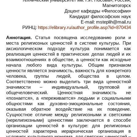
Магнитогорск
Доцент кафедры «Философии»
Кандидат философских наук
E-mail: msteplih@mail.ru
РИНЦ:
https://elibrary.ru/author_profile.asp?id=870434
Аннотация.
Статья посвящена исследованию роли и
места религиозных ценностей в системе культуры. При
аксиологическом подходе культура понимается как
реализация ценностей в практических делах людей и их
взаимоотношениях в обществе, а ценности как исходные
начала любого вида культуры. Общим признаком
ценности является значимость, важность для конкретного
человека, группы людей, общества в целом.
Соответственно можно выделить три вида ценностной
значимости – индивидуальный, групповой и
общечеловеческий. Ценностная значимость не
«познается», а «переживается» людьми и социальными
общностями как духовно-эмоциональные состояния,
оказывая обратное воздействие на их поведение.
Сущностное отличие между религиозными и светскими
(нерелигиозными) ценностями заключается в способе
организации ценностей в культуре: для религиозных
ценностей характерна иерархическая организация в
условиях культурного монизма, для светских ценностей –