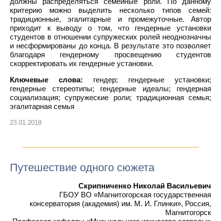
должны распределяться семейные роли. По данному
критерию можно выделить несколько типов семей:
традиционные, эгалитарные и промежуточные. Автор
приходит к выводу о том, что гендерные установки
студентов в отношении супружеских ролей неоднозначны
и несформированы до конца. В результате это позволяет
благодаря гендерному просвещению студентов
скорректировать их гендерные установки.
Ключевые слова:
гендер; гендерные установки;
гендерные стереотипы; гендерные идеалы; гендерная
социализация; супружеские роли; традиционная семья;
эгалитарная семья
23.01.2018
Путешествие одного сюжета
Скрипниченко Николай Васильевич
ГБОУ ВО «Магнитогорская государственная
консерватория (академия) им. М. И. Глинки», Россия,
Магнитогорск