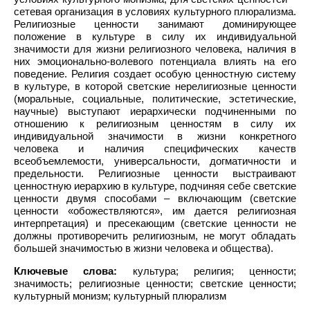
сетевая организация в условиях культурного плюрализма.
Религиозные ценности занимают доминирующее
положение в культуре в силу их индивидуальной
значимости для жизни религиозного человека, наличия в
них эмоционально-волевого потенциала влиять на его
поведение. Религия создает особую ценностную систему
в культуре, в которой светские нерелигиозные ценности
(моральные, социальные, политические, эстетические,
научные) выступают иерархически подчиненными по
отношению к религиозным ценностям в силу их
индивидуальной значимости в жизни конкретного
человека и наличия специфических качеств
всеобъемлемости, универсальности, догматичности и
предельности. Религиозные ценности выстраивают
ценностную иерархию в культуре, подчиняя себе светские
ценности двумя способами – включающим (светские
ценности «обожествляются», им дается религиозная
интерпретация) и пресекающим (светские ценности не
должны противоречить религиозным, не могут обладать
большей значимостью в жизни человека и общества).
Ключевые слова:
культура; религия; ценности;
значимость; религиозные ценности; светские ценности;
культурный монизм; культурный плюрализм