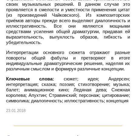
своих музыкальных решений. В данном случае это
проявляется в смелости и уместности применения цитат
(из произведений Чайковского). Из композиторских
приёмов авторы прежде всего выделяют диалогичность и
иллюстративность. Все они являются мощными
средствами усиления общей драматургии, придавая ей
выразительность, выпуклость образов, гибкость и
убедительность.
Интерпретации основного сюжета отражают разные
повороты общей фабулы и претворяют в итоге
индивидуальные драматургические решения, наделяя их
различным смыслом и формируя различные концепции.
Ключевые слова:
сюжет; идея; Андерсен;
интерпретация; сказка; поэзия; стихотворение; музыка;
балет; анимационное кино; Ледяная дева; Снежная
королева; Апухтин; Стравинский; персонаж; цитирование;
символика; диалогичность; иллюстративность; концепция
23.01.2018