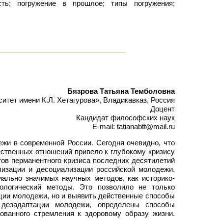
сть; погружение в прошлое; типы погружения;
Бязрова Татьяна Темболовна
тет имени К.Л. Хетагурова», Владикавказ, Россия
Доцент
Кандидат философских наук
E-mail: tatianabtt@mail.ru
и в современной России. Сегодня очевидно, что
ественных отношений привело к глубокому кризису
тов перманентного кризиса последних десятилетий
лизации и десоциализации российской молодежи.
ально значимых научных методов, как историко-
нологический методы. Это позволило не только
ции молодежи, но и выявить действенные способы
 дезадаптации молодежи, определены способы
ванного стремления к здоровому образу жизни.