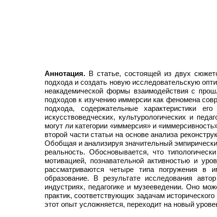
Аннотация.
В статье, состоящей из двух сюжет
подхода и создать новую исследовательскую опти
неакадемической формы взаимодействия с прошл
подходов к изучению иммерсии как феномена сов
подхода, содержательные характеристики его
искусствоведческих, культурологических и педа
могут ли категории «иммерсия» и «иммерсивность
второй части статьи на основе анализа реконстру
Обобщая и анализируя значительный эмпирический
реальность. Обосновывается, что типологическ
мотивацией, познавательной активностью и уро
рассматриваются четыре типа погружения в им
образование. В результате исследования авто
индустриях, педагогике и музееведении. Оно мо
практик, соответствующих задачам исторического
этот опыт усложняется, переходит на новый уров