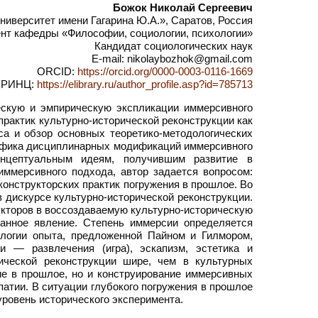
Божок Николай Сергеевич
иверситет имени Гагарина Ю.А.», Саратов, Россия
нт кафедры «Философии, социологии, психологии»
Кандидат социологических наук
E-mail: nikolaybozhok@gmail.com
ORCID:
https://orcid.org/0000-0003-0116-1669
РИНЦ:
https://elibrary.ru/author_profile.asp?id=785713
ескую и эмпирическую экспликации иммерсивного
рактик культурно-исторической реконструкции как
а и обзор основных теоретико-методологических
цифика дисциплинарных модификаций иммерсивного
концептуальным идеям, получившим развитие в
иммерсивного подхода, автор задается вопросом:
онструкторских практик погружения в прошлое. Во
в дискурсе культурно-исторической реконструкции.
укторов в воссоздаваемую культурно-историческую
ранное явление. Степень иммерсии определяется
ологии опыта, предложенной Пайном и Гилмором,
и — развлечения (игра), эскапизм, эстетика и
ической реконструкции шире, чем в культурных
ие в прошлое, но и конструирование иммерсивных
атии. В ситуации глубокого погружения в прошлое
уровень исторического эксперимента.