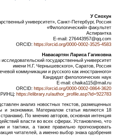
У Сяохун
рственный университет», Санкт-Петербург, Россия
«Филологический» факультет
Аспирантка
E-mail: 276443957@qq.com
ORCID:
https://orcid.org/0000-0002-3525-4583
Навасартян Лариса Гагиковна
исследовательский государственный университет
имени Н.Г. Чернышевского», Саратов, Россия
чевой коммуникации и русского как иностранного»
Кандидат филологических наук
E-mail: chaika115@mail.ru
ORCID:
https://orcid.org/0000-0002-0864-3620
РИНЦ:
https://elibrary.ru/author_profile.asp?id=922783
ставлен анализ новостных текстов, размещенных
ы и экономики. Материалом статьи являются 18
 странами). По мнению авторов, основная интенция
ействий власти во всех сферах. Установлено, что
и и тактики, а также правильно прогнозировать
акция читателей, а именно выбор знака одобрения