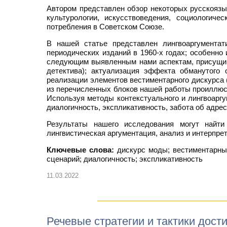
Автором представлен обзор некоторых русскоязы
культурологии, искусствоведения, социологич
потребления в Советском Союзе.
В нашей статье представлен лингвоаргументат
периодических изданий в 1960-х годах; особенно
следующим выявленным нами аспектам, присущим 
детектива); актуализация эффекта обманутого 
реализации элементов вестиментарного дискурса 
из перечисленных блоков нашей работы проиллюст
Используя методы контекстуального и лингвоаргу
диалогичность, экспликативность, забота об адрес
Результаты нашего исследования могут найти
лингвистическая аргументация, анализ и интерпре
Ключевые слова:
дискурс моды; вестиментарный 
сценарий; диалогичность; экспликативность
11.03.2022
Речевые стратегии и тактики дос