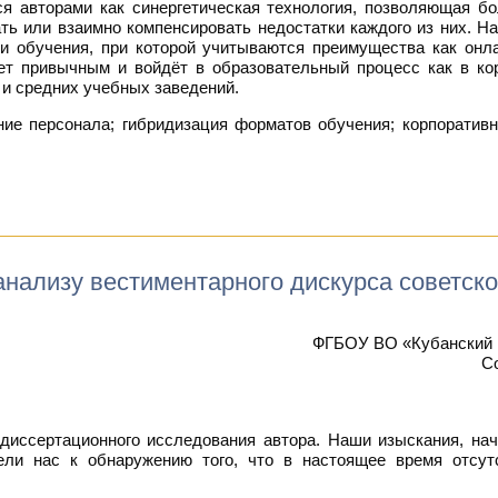
ся авторами как синергетическая технология, позволяющая б
вать или взаимно компенсировать недостатки каждого из них. Н
и обучения, при которой учитываются преимущества как онла
ет привычным и войдёт в образовательный процесс как в кор
 и средних учебных заведений.
ие персонала; гибридизация форматов обучения; корпоративн
нализу вестиментарного дискурса советской
ФГБОУ ВО «Кубанский г
С
диссертационного исследования автора. Наши изыскания, на
ели нас к обнаружению того, что в настоящее время отсут