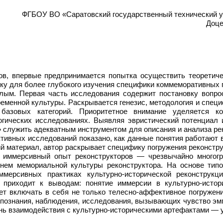
ФГБОУ ВО «Саратовский государственный технический ун
Доце
ов, впервые предпринимается попытка осуществить теоретич
ку для более глубокого изучения специфики коммеморативных п
ым. Первая часть исследования содержит постановку вопрос
ременной культуры. Раскрывается генезис, методология и спе
 базовых категорий. Приоритетное внимание уделяется 
гогических исследованиях. Выявляя эвристический потенциал 
» служить адекватным инструментом для описания и анализа рек
ктивных исследований показано, как данные понятия работают 
 материал, автор раскрывает специфику погружения реконстр
и иммерсивный опыт реконструкторов — чрезвычайно многог
внем мемориальной культуры реконструктора. На основе тип
мерсивных практиках культурно-исторической реконструкци
р приходит к выводам: понятие иммерсии в культурно-истор
жет включать в себя не только телесно-аффективное погружен
 познания, наблюдения, исследования, вызывающих чувство эмп
ень взаимодействия с культурно-историческими артефактами — 