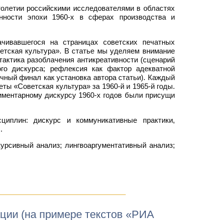
толетии российскими исследователями в областях
енности эпохи 1960-х в сферах производства и
ачивавшегося на страницах советских печатных
ветская культура». В статье мы уделяем внимание
актика разоблачения антикреативности (сценарий
ого дискурса; рефлексия как фактор адекватной
чный финал как установка автора статьи). Каждый
ы «Советская культура» за 1960-й и 1965-й годы.
тиментарному дискурсу 1960-х годов были присущи
циплин: дискурс и коммуникативные практики,
.
курсивный анализ; лингвоаргументативный анализ;
ции (на примере текстов «РИА