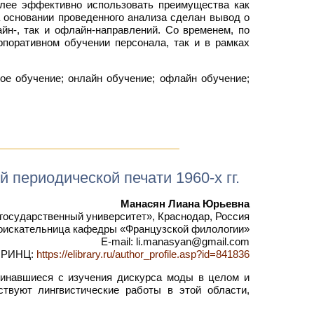
олее эффективно использовать преимущества как
а основании проведенного анализа сделан вывод о
йн-, так и офлайн-направлений. Со временем, по
поративном обучении персонала, так и в рамках
ое обучение; онлайн обучение; офлайн обучение;
 периодической печати 1960-х гг.
Манасян Лиана Юрьевна
осударственный университет», Краснодар, Россия
оискательница кафедры «Французской филологии»
E-mail: li.manasyan@gmail.com
РИНЦ:
https://elibrary.ru/author_profile.asp?id=841836
чинавшиеся с изучения дискурса моды в целом и
ствуют лингвистические работы в этой области,