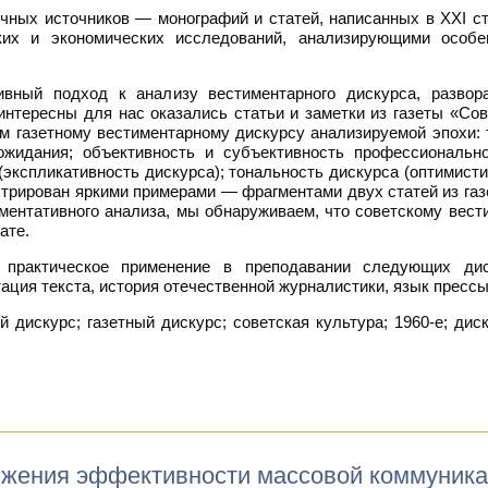
чных источников — монографий и статей, написанных в XXI с
еских и экономических исследований, анализирующими особ
ивный подход к анализу вестиментарного дискурса, развор
 интересны для нас оказались статьи и заметки из газеты «Со
газетному вестиментарному дискурсу анализируемой эпохи: т
ожидания; объективность и субъективность профессиональн
(экспликативность дискурса); тональность дискурса (оптимисти
рирован яркими примерами — фрагментами двух статей из газет
ментативного анализа, мы обнаруживаем, что советскому вес
ате.
 практическое применение в преподавании следующих дис
тация текста, история отечественной журналистики, язык прессы
дискурс; газетный дискурс; советская культура; 1960-е; дис
тижения эффективности массовой коммуника