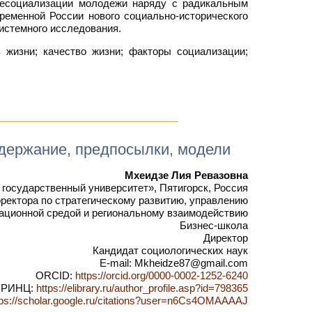
ресоциализации молодежи наряду с радикальным
еменной России нового социально-исторического
истемного исследования.
 жизни; качество жизни; факторы социализации;
одержание, предпосылки, модели
Мхеидзе Лия Ревазовна
государственный университет», Пятигорск, Россия
ректора по стратегическому развитию, управлению
ационной средой и региональному взаимодействию
Бизнес-школа
Директор
Кандидат социологических наук
E-mail: Mkheidze87@gmail.com
ORCID:
https://orcid.org/0000-0002-1252-6240
РИНЦ:
https://elibrary.ru/author_profile.asp?id=798365
tps://scholar.google.ru/citations?user=n6Cs4OMAAAAJ