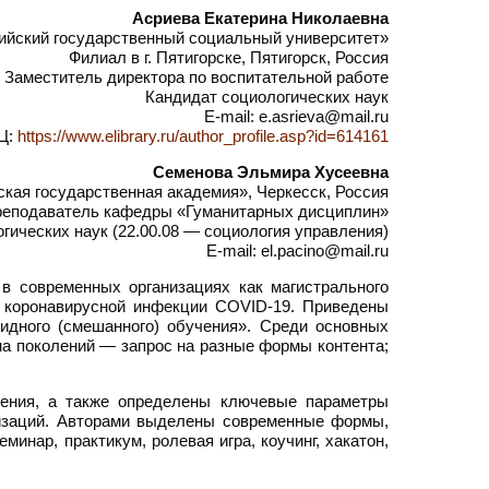
Асриева Екатерина Николаевна
йский государственный социальный университет»
Филиал в г. Пятигорске, Пятигорск, Россия
Заместитель директора по воспитательной работе
Кандидат социологических наук
E-mail: e.asrieva@mail.ru
Ц:
https://www.elibrary.ru/author_profile.asp?id=614161
Семенова Эльмира Хусеевна
ая государственная академия», Черкесск, Россия
реподаватель кафедры «Гуманитарных дисциплин»
гических наук (22.00.08 — социология управления)
E-mail: el.pacino@mail.ru
в современных организациях как магистрального
й коронавирусной инфекции COVID-19. Приведены
идного (смешанного) обучения». Среди основных
а поколений — запрос на разные формы контента;
чения, а также определены ключевые параметры
изаций. Авторами выделены современные формы,
минар, практикум, ролевая игра, коучинг, хакатон,