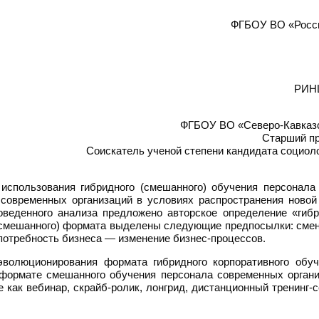
ФГБОУ ВО «Росси
РИН
ФГБОУ ВО «Северо-Кавказск
Старший п
Соискатель ученой степени кандидата социоло
спользования гибридного (смешанного) обучения персонала 
 современных организаций в условиях распространения ново
оведенного анализа предложено авторское определение «гибр
 (смешанного) формата выделены следующие предпосылки: смен
потребность бизнеса — изменение бизнес-процессов.
эволюционирования формата гибридного корпоративного обу
 формате смешанного обучения персонала современных орган
как вебинар, скрайб-ролик, лонгрид, дистанционный тренинг-се