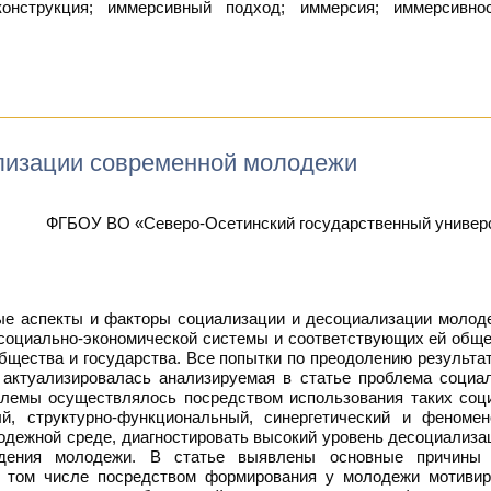
конструкция; иммерсивный подход; иммерсия; иммерсивно
лизации современной молодежи
ФГБОУ ВО «Северо-Осетинский государственный универси
е аспекты и факторы социализации и десоциализации молодеж
 социально-экономической системы и соответствующих ей общ
бщества и государства. Все попытки по преодолению результа
 актуализировалась анализируемая в статье проблема социа
блемы осуществлялось посредством использования таких соци
ный, структурно-функциональный, синергетический и феноме
одежной среде, диагностировать высокий уровень десоциализа
едения молодежи. В статье выявлены основные причины
в том числе посредством формирования у молодежи мотивиро