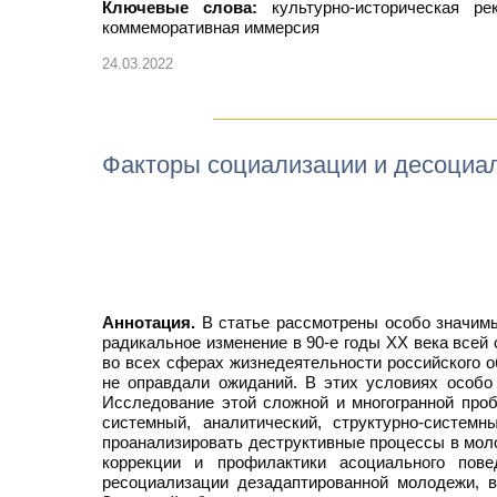
Ключевые слова:
культурно-историческая ре
коммеморативная иммерсия
24.03.2022
Факторы социализации и десоциа
Аннотация.
В статье рассмотрены особо значимы
радикальное изменение в 90-е годы XX века всей
во всех сферах жизнедеятельности российского о
не оправдали ожиданий. В этих условиях особо
Исследование этой сложной и многогранной про
системный, аналитический, структурно-систем
проанализировать деструктивные процессы в мол
коррекции и профилактики асоциального пов
ресоциализации дезадаптированной молодежи, 