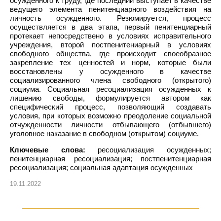
осужденного к труду, где последний выступает в качестве
ведущего элемента пенитенциарного воздействия на
личность осужденного. Резюмируется, процесс
осуществляется в два этапа, первый пенитенциарный
протекает непосредствено в условиях исправительного
учреждения, второй постпенитениарный в условиях
свободного общества, где происходит своеобразное
закрепление тех ценностей и норм, которые были
восстановлены у осужденного в качестве
социализированного члена свободного (открытого)
социума. Социальная ресоциализация осужденных к
лишению свободы, формулируется автором как
специфический процесс, позволяющий создавать
условия, при которых возможно преодоление социальной
отчужденности личности отбывающего (отбывшего)
уголовное наказание в свободном (открытом) социуме.
Ключевые слова:
ресоциализация осужденных;
пенитенциарная ресоциализация; постпенитенциарная
ресоциализация; социальная адаптация осужденных
19.11.2022