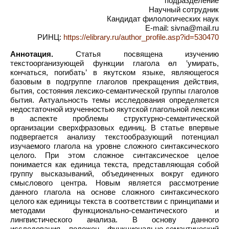
подразделение
Научный сотрудник
Кандидат филологических наук
E-mail: sivna@mail.ru
РИНЦ:
https://elibrary.ru/author_profile.asp?id=530470
Аннотация.
Статья посвящена изучению
текстоорганизующей функции глагола өл ‛умирать,
кончаться, погибать’ в якутском языке, являющегося
базовым в подгруппе глаголов прекращения действия,
бытия, состояния лексико-семантической группы глаголов
бытия. Актуальность темы исследования определяется
недостаточной изученностью якутской глагольной лексики
в аспекте проблемы структурно-семантической
организации сверхфразовых единиц. В статье впервые
подвергается анализу текстообразующий потенциал
изучаемого глагола на уровне сложного синтаксического
целого. При этом сложное синтаксическое целое
понимается как единица текста, представляющая собой
группу высказываний, объединенных вокруг единого
смыслового центра. Новым является рассмотрение
данного глагола на основе сложного синтаксического
целого как единицы текста в соответствии с принципами и
методами функционально-семантического и
лингвистического анализа. В основу данного
исследования положен функционально-семантический