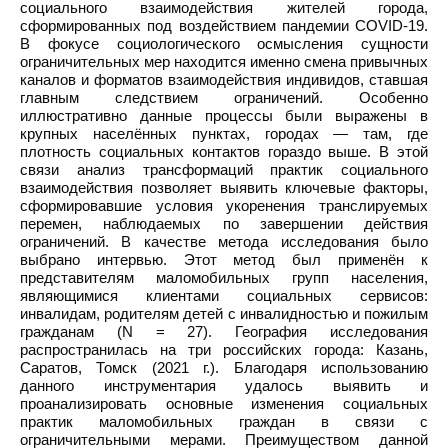
социального взаимодействия жителей города,
сформированных под воздействием пандемии COVID-19.
В фокусе социологического осмысления сущности
ограничительных мер находится именно смена привычных
каналов и форматов взаимодействия индивидов, ставшая
главным следствием ограничений. Особенно
иллюстративно данные процессы были выражены в
крупных населённых пунктах, городах — там, где
плотность социальных контактов гораздо выше. В этой
связи анализ трансформаций практик социального
взаимодействия позволяет выявить ключевые факторы,
сформировавшие условия укоренения транслируемых
перемен, наблюдаемых по завершении действия
ограничений. В качестве метода исследования было
выбрано интервью. Этот метод был применён к
представителям маломобильных групп населения,
являющимися клиентами социальных сервисов:
инвалидам, родителям детей с инвалидностью и пожилым
гражданам (N = 27). География исследования
распространилась на три российских города: Казань,
Саратов, Томск (2021 г.). Благодаря использованию
данного инструментария удалось выявить и
проанализировать основные изменения социальных
практик маломобильных граждан в связи с
ограничительными мерами. Преимуществом данной