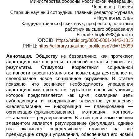
Министерства обороны Российской Федерации,
Череповец, Россия
Старший научный сотрудник, главный редактор журнала
«Научная мысль»
Кандидат философских наук, профессор, почетный
работник высшего образования
E-mail: sboyko938@mail.ru
ORCID:
https://orcid.org/0000-0001-9442-1815
РИНЦ:
https://elibrary.ru/author_profile.asp?id=715099
Аннотация.
Обществу не безразлично, как протекают
адаптационные процессы в военной школе и каковы их
результаты. Стимулом возрастания социальной
активности курсанта являются новые виды деятельности,
своеобразное новое социальное окружение. В статье
показано, что возникает необходимость управления
адаптационным процессом курсантов военных училищ,
которое представляется как цикл, скалярная цепь
субординации и координации элементов управления:
«целеполагание — информация — планирование —
организация (организовывание) — мотивация — контроль
— анализ — регулирование». В этой цепи замыкающим
элементом является регулирование (регуляция), однако
она оказывает определяющее влияние на все
предыдущие стадии управления, обеспечивая его новый