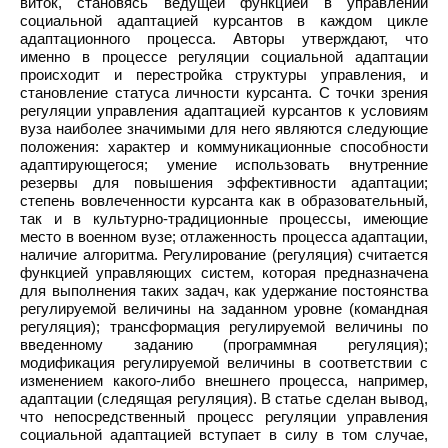
виток, становясь ведущей функцией в управлении
социальной адаптацией курсантов в каждом цикле
адаптационного процесса. Авторы утверждают, что
именно в процессе регуляции социальной адаптации
происходит и перестройка структуры управления, и
становление статуса личности курсанта. С точки зрения
регуляции управления адаптацией курсантов к условиям
вуза наиболее значимыми для него являются следующие
положения: характер и коммуникационные способности
адаптирующегося; умение использовать внутренние
резервы для повышения эффективности адаптации;
степень вовлеченности курсанта как в образовательный,
так и в культурно-традиционные процессы, имеющие
место в военном вузе; отлаженность процесса адаптации,
наличие алгоритма. Регулирование (регуляция) считается
функцией управляющих систем, которая предназначена
для выполнения таких задач, как удержание постоянства
регулируемой величины на заданном уровне (командная
регуляция); трансформация регулируемой величины по
введенному заданию (программная регуляция);
модификация регулируемой величины в соответствии с
изменением какого-либо внешнего процесса, например,
адаптации (следящая регуляция). В статье сделан вывод,
что непосредственный процесс регуляции управления
социальной адаптацией вступает в силу в том случае,