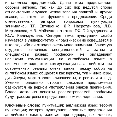
и сложных предложений. Даная тема представляет
особый интерес, так как до сих пор ведутся споры
относительно случаев использования запятой и других
знаков, а также их функции в предложении. Среди
отечественных авторов вопросами пунктуации
занимались Т.Г. Евтушенко, Д.Р. Насретдинова, Л.В.
Мерзлякова, Н.В. Майзенгер, а также Г.Ф. Гайфутдинова и
Ю.А. Калимуллина. Сегодня тема пунктуации слабо
изучается в университетах и практически не освещается в
школах, либо ей отводят очень мало внимания. Зачастую
студенты различных специальностей, а затем и
специалисты разных профессий, не овладевают
навыками коммуникации на английском языке в
письменном виде, хотя коммуникации на английском при
современных реалиях очень важны: между собой на
английском языке общаются как юристы, так и инженеры,
дизайнеры, маркетологи, финансисты, строители и т. д.
Умение правильно строить сложные предложения
базируется на верном употреблении знаков препинания.
Более детально аспекты рассматриваемой проблемы
будут рассмотрены в представленном исследовании.
Ключевые слова:
пунктуация; английский язык; теория
пунктуации; история пунктуации; сложные предложения
английского языка; запятая при однородных членах;