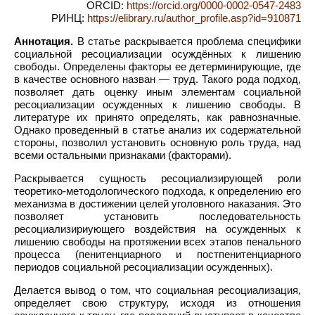
ORCID:
https://orcid.org/0000-0002-0547-2483
РИНЦ:
https://elibrary.ru/author_profile.asp?id=910871
Аннотация.
В статье раскрывается проблема специфики
социальной ресоциализации осуждённых к лишению
свободы. Определены факторы ее детерминирующие, где
в качестве основного назван — труд. Такого рода подход,
позволяет дать оценку иным элементам социальной
ресоциализации осужденных к лишению свободы. В
литературе их принято определять, как равнозначные.
Однако проведенный в статье анализ их содержательной
стороны, позволил установить основную роль труда, над
всеми остальными признаками (факторами).
Раскрывается сущность ресоциализирующей роли
теоретико-методологического подхода, к определению его
механизма в достижении целей уголовного наказания. Это
позволяет установить последовательность
ресоциализириующего воздействия на осужденных к
лишению свободы на протяжении всех этапов пенального
процесса (пенитенциарного и постпенитенциарного
периодов социальной ресоциализации осужденных).
Делается вывод о том, что социальная ресоциализация,
определяет свою структуру, исходя из отношения