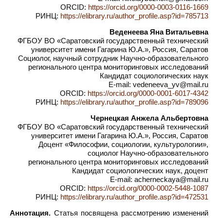
ORCID:
https://orcid.org/0000-0003-0116-1669
РИНЦ:
https://elibrary.ru/author_profile.asp?id=785713
Веденеева Яна Витальевна
ФГБОУ ВО «Саратовский государственный технический
университет имени Гагарина Ю.А.», Россия, Саратов
Социолог, научный сотрудник Научно-образовательного
регионального центра мониторинговых исследований
Кандидат социологических наук
E-mail: vedeneeva_yv@mail.ru
ORCID:
https://orcid.org/0000-0001-6017-4342
РИНЦ:
https://elibrary.ru/author_profile.asp?id=789096
Чернецкая Анжела Альбертовна
ФГБОУ ВО «Саратовский государственный технический
университет имени Гагарина Ю.А.», Россия, Саратов
Доцент «Философии, социологии, культурологии»,
социолог Научно-образовательного
регионального центра мониторинговых исследований
Кандидат социологических наук, доцент
E-mail: acherneckaya@mail.ru
ORCID:
https://orcid.org/0000-0002-5448-1087
РИНЦ:
https://elibrary.ru/author_profile.asp?id=472531
Аннотация.
Статья посвящена рассмотрению изменений