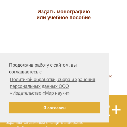
Издать монографию
или учебное пособие
На главную
Продолжив работу с сайтом, вы
Контакты, учредитель, редакция
соглашаетесь с
Политика обработки, сбора и хранения персональных
Политикой обработки, сбора и хранения
данных
персональных данных ООО
«Издательство «Мир науки»
12+
ООО «Издательство «Мир науки» \
Я согласен
«Publishing company «World of science»,
LLC Материалы, размещенные на сайте,
охраняются Законом о защите авторских