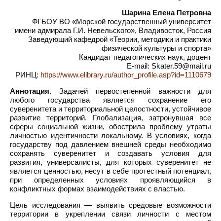
Шарина Елена Петровна
ФГБОУ ВО «Морской государственный университет
имени адмирала Г.И. Невельского», Владивосток, Россия
Заведующий кафедрой «Теории, методики и практики
физической культуры и спорта»
Кандидат педагогических наук, доцент
E-mail: Skater.59@mail.ru
РИНЦ:
https://www.elibrary.ru/author_profile.asp?id=1110679
Аннотация.
Задачей первостепенной важности для
любого государства является сохранение его
суверенитета и территориальной целостности, устойчивое
развитие территорий. Глобализация, затронувшая все
сферы социальной жизни, обострила проблему утраты
личностью идентичности локальному. В условиях, когда
государству под давлением внешней среды необходимо
сохранять суверенитет и создавать условия для
развития, универсалисты, для которых суверенитет не
является ценностью, несут в себе протестный потенциал,
при определенных условиях проявляющийся в
конфликтных формах взаимодействиях с властью.
Цель исследования — выявить средовые возможности
территории в укреплении связи личности с местом