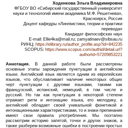
Ходенкова Эльга Владимировна
ФГБОУ ВО «Сибирский государственный университет
науки и технологий имени академика М.Ф. Решетнева»,
Красноярск, Россия
Доцент кафедры «Лингвистики, теории и практики
перевода»
Кандидат философских наук
E-mail: Ellie4ka@mail.ru; zamyatinaev@sibsau.ru
РИНЦ:
https://elibrary.ru/author_profile.asp?id=842235
SCOPUS:
https://www.scopus.com/authid/detail.url?
authorId=57209853221
Аннотация.
В данной работе были рассмотрены
основные этапы зарождения пунктуации в английском
языке. Английский язык является одним из европейских
языков, что обуславливает наличие некоторых общих
черт пунктуации с другими языками, такими как
французский, испанский, немецкий, в том числе и
русский. Но так как пунктуация в некоторой степени
отражает ритм и интонацию языка, его мелодику, а
английский обладает своей уникальной фонетикой и
интонационными характеристиками, то и знаки препинания
имеют свои правила употребления. Мы поэтапно
рассмотрим историю запятой, точки и других знаков, а
также разберем возможные ошибки в построении простых