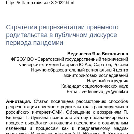
https://sfk-mn.ru/issue-3-2022.html
Стратегии репрезентации приёмного
родительства в публичном дискурсе
периода пандемии
Веденеева Яна Витальевна
ФГБОУ ВО «Саратовский государственный технический
университет имени Гагарина Ю.А.», Саратов, Россия
Научно-образовательный региональный центр
мониторинговых исследований
Научный сотрудник
Кандидат социологических наук
E-mail: vedeneeva_yv@mail.ru
Аннотация.
Статья посвящена рассмотрению способов
репрезентации приемного родительства, транслируемых в
российских интернет-СМИ. Обращение к воззрениям П.
Бергера, Т. Лукмана позволило автору проанализировать
процесс выработки отношения населения к социальным
явлениям и процессам как к предлагаемому медиа-
конструкту. Использование идей П. Ибарры, Д. Китсьюза