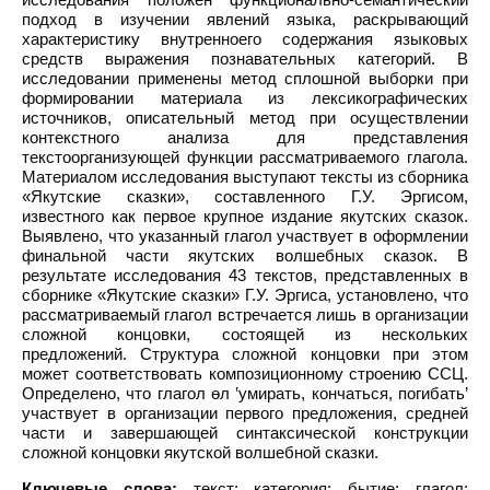
подход в изучении явлений языка, раскрывающий
характеристику внутренноего содержания языковых
средств выражения познавательных категорий. В
исследовании применены метод сплошной выборки при
формировании материала из лексикографических
источников, описательный метод при осуществлении
контекстного анализа для представления
текстоорганизующей функции рассматриваемого глагола.
Материалом исследования выступают тексты из сборника
«Якутские сказки», составленного Г.У. Эргисом,
известного как первое крупное издание якутских сказок.
Выявлено, что указанный глагол участвует в оформлении
финальной части якутских волшебных сказок. В
результате исследования 43 текстов, представленных в
сборнике «Якутские сказки» Г.У. Эргиса, установлено, что
рассматриваемый глагол встречается лишь в организации
сложной концовки, состоящей из нескольких
предложений. Структура сложной концовки при этом
может соответствовать композиционному строению ССЦ.
Определено, что глагол өл ‛умирать, кончаться, погибать’
участвует в организации первого предложения, средней
части и завершающей синтаксической конструкции
сложной концовки якутской волшебной сказки.
Ключевые слова:
текст; категория; бытие; глагол;