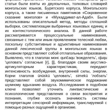
статьи были взяты из двуязычных, толковых словарей
монгольских языков, Бурятского корпуса, Монгольского
корпуса, а также письменных памятников «Сокровенное
сказание монголов» и «Мукаддимат-ал-Адаб». Были
использованы описательный метод, методы сплошной
выборки, систематизации выбранных языковых единиц и
их контекстологического анализа. В данной работе
рассматриваются процессуальные наименования,
связанные с тем или иным проявлением телесной любви,
поскольку субстантивные и адъективные наименования
данной лексической группы в монгольских языках в
основном представляют собой отглагольные образования.
Выявлено, что в глаголах монг. quričaqu ‘вожделеть’, oǰuqu
‘целовать’ согласные [r], [ǰ], благодаря своим акустико-
артикуляторным характеристикам, передают
интенсивность возбуждения, внутренней силы, энергии.
Корни глаголов ünüskü ‘целовать’, simekü ‘лобзать’
представляют собой звукомимическое подражание
шумному вдыханию воздуха. Исследования в подобном
ключе позволяют уточнить лингвистические и
психологические представления о связи восприятия и
познания, глубже осознать значимость системы
интерпретации сенсорной информации, транслируемой с
помощью разных ощущений в организме.