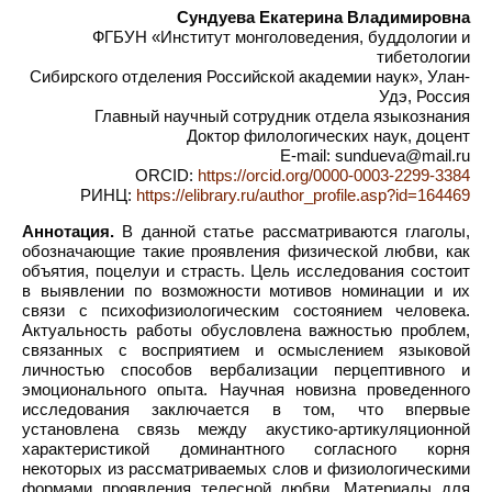
Сундуева Екатерина Владимировна
ФГБУН «Институт монголоведения, буддологии и
тибетологии
Сибирского отделения Российской академии наук», Улан-
Удэ, Россия
Главный научный сотрудник отдела языкознания
Доктор филологических наук, доцент
E-mail: sundueva@mail.ru
ORCID:
https://orcid.org/0000-0003-2299-3384
РИНЦ:
https://elibrary.ru/author_profile.asp?id=164469
Аннотация.
В данной статье рассматриваются глаголы,
обозначающие такие проявления физической любви, как
объятия, поцелуи и страсть. Цель исследования состоит
в выявлении по возможности мотивов номинации и их
связи с психофизиологическим состоянием человека.
Актуальность работы обусловлена важностью проблем,
связанных с восприятием и осмыслением языковой
личностью способов вербализации перцептивного и
эмоционального опыта. Научная новизна проведенного
исследования заключается в том, что впервые
установлена связь между акустико-артикуляционной
характеристикой доминантного согласного корня
некоторых из рассматриваемых слов и физиологическими
формами проявления телесной любви. Материалы для