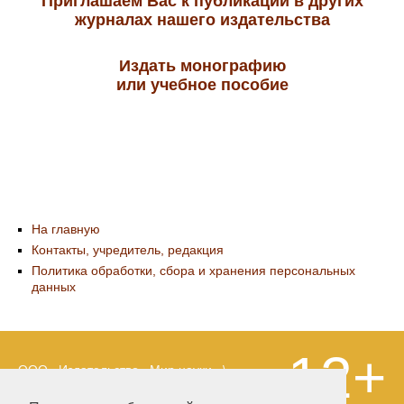
Приглашаем Вас к публикации в других
журналах нашего издательства
Издать монографию
или учебное пособие
На главную
Контакты, учредитель, редакция
Политика обработки, сбора и хранения персональных
данных
12+
ООО «Издательство «Мир науки» \
«Publishing company «World of science»,
LLC Материалы, размещенные на сайте,