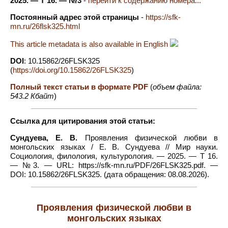
2025. — Т 16. — №3
-
перейти к содержанию номера...
Постоянный адрес этой страницы
-
https://sfk-
mn.ru/26flsk325.html
This article metadata is also available in English
DOI
: 10.15862/26FLSK325
(
https://doi.org/10.15862/26FLSK325
)
Полный текст статьи в формате PDF
(
объем файла:
543.2 Кбайт
)
Ссылка для цитирования этой статьи:
Сундуева, Е. В.
Проявления физической любви в
монгольских языках / Е. В. Сундуева // Мир науки.
Социология, филология, культурология. — 2025. — Т 16.
— №3. — URL: https://sfk-mn.ru/PDF/26FLSK325.pdf. —
DOI: 10.15862/26FLSK325. (дата обращения: 08.08.2026).
Проявления физической любви в
монгольских языках