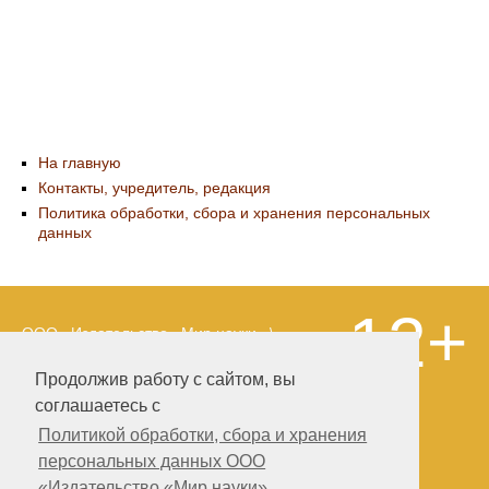
На главную
Контакты, учредитель, редакция
Политика обработки, сбора и хранения персональных
данных
12+
ООО «Издательство «Мир науки» \
«Publishing company «World of science»,
LLC Материалы, размещенные на сайте,
Продолжив работу с сайтом, вы
охраняются Законом о защите авторских
соглашаетесь с
прав. Публикация любых материалов
этого сайта запрещена без
Политикой обработки, сбора и хранения
предварительного согласования с
персональных данных ООО
издательством. Авторские права на
«Издательство «Мир науки»