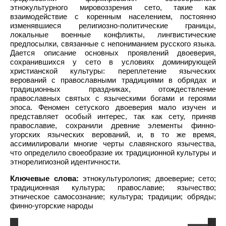
этнокультурного мировоззрения сето, такие как
взаимодействие с коренным населением, постоянно
изменявшиеся религиозно-политические границы,
локальные военные конфликты, лингвистические
предпосылки, связанные с непониманием русского языка.
Дается описание основных проявлений двоеверия,
сохранившихся у сето в условиях доминирующей
христианской культуры: переплетение языческих
верований с православными традициями в обрядах и
традиционных праздниках, отождествление
православных святых с языческими богами и героями
эпоса. Феномен сетуского двоеверия мало изучен и
представляет особый интерес, так как сету, приняв
православие, сохранили древние элементы финно-
угорских языческих верований, и, в то же время,
ассимилировали многие черты славянского язычества,
что определило своеобразие их традиционной культуры и
этнорелигиозной идентичности.
Ключевые слова:
этнокультурология; двоеверие; сето;
традиционная культура; православие; язычество;
этническое самосознание; культура; традиции; обряды;
финно-угорские народы