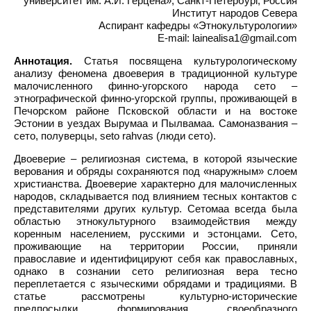
университет им. А.И. Герцена», Санкт-Петербург, Россия
Институт народов Севера
Аспирант кафедры «Этнокультурологии»
E-mail: lainealisa1@gmail.com
Аннотация.
Статья посвящена культурологическому
анализу феномена двоеверия в традиционной культуре
малочисленного финно-угорского народа сето –
этнографической финно-угорской группы, проживающей в
Печорском районе Псковской области и на востоке
Эстонии в уездах Вырумаа и Пылвамаа. Самоназвания –
сето, полуверцы, seto rahvas (люди сето).
Двоеверие – религиозная система, в которой языческие
верования и обряды сохраняются под «наружным» слоем
христианства. Двоеверие характерно для малочисленных
народов, складывается под влиянием тесных контактов с
представителями других культур. Сетомаа всегда была
областью этнокультурного взаимодействия между
коренным населением, русскими и эстонцами. Сето,
проживающие на территории России, приняли
православие и идентифицируют себя как православных,
однако в сознании сето религиозная вера тесно
переплетается с языческими обрядами и традициями. В
статье рассмотрены культурно-исторические
предпосылки формирования своеобразного