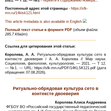
2021. — Т 12. — №1
-
перейти к содержанию номера...
Постоянный адрес этой страницы
-
https://sfk-
mn.ru/14klsk121.html
This article metadata is also available in English
Полный текст статьи в формате PDF
(
объем файла:
285.7 Кбайт
)
Ссылка для цитирования этой статьи:
Королева, А. А.
Ритуально-обрядовая культура сето в
контексте двоеверия / А. А. Королева // Мир науки.
Социология, филология, культурология. — 2021. — Т 12.
— №1. — URL: https://sfk-mn.ru/PDF/14KLSK121.pdf (дата
обращения: 07.08.2026).
Ритуально-обрядовая культура сето в
контексте двоеверия
Королева Алиса Андреевна
ФГБОУ ВО «Российский государственный педагогический