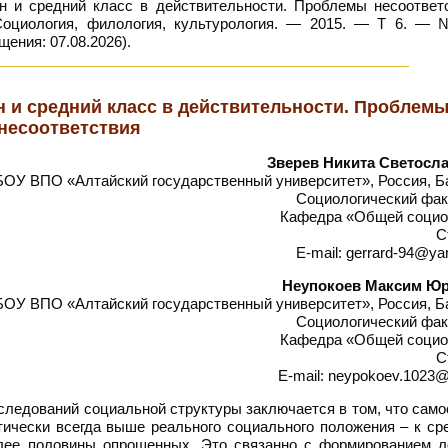
 и средний класс в действительности. Проблемы несоответс
 Социология, филология, культурология. — 2015. — Т 6. —
щения: 07.08.2026).
н и средний класс в действительности. Проблем
несоответствия
Зверев Никита Светосл
ОУ ВПО «Алтайский государственный университет», Россия, Б
Социологический фак
Кафедра «Общей социо
С
E-mail: gerrard-94@ya
Неупокоев Максим Ю
ОУ ВПО «Алтайский государственный университет», Россия, Б
Социологический фак
Кафедра «Общей социо
С
E-mail: neypokoev.1023@
следований социальной структуры заключается в том, что сам
тически всегда выше реального социального положения – к ср
более половины опрошенных. Это связанно с формированием л