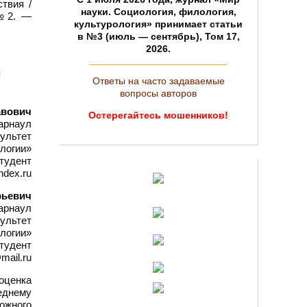
твия /
науки. Социология, филология,
 №2. —
культурология» принимает статьи
в №3 (июль — сентябрь), Том 17,
2026.
ы
Ответы на часто задаваемые
вопросы авторов
авович
Остерегайтесь мошенников!
арнаул
ультет
логии»
тудент
ndex.ru
рьевич
арнаул
ультет
логии»
тудент
mail.ru
ооценка
еднему
ожного