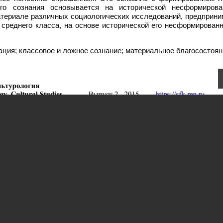
го сознания основывается на исторической несформирова
материале различных социологических исследований, предприн
реднего класса, на основе исторической его несформированн
ция; классовое и ложное сознание; материальное благосостоян