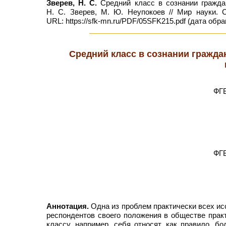
Зверев, Н. С.
Средний класс в сознании граждан
Н. С. Зверев, М. Ю. Неупокоев // Мир науки.
URL: https://sfk-mn.ru/PDF/05SFK215.pdf (дата обра
Средний класс в сознании гражда
ФГБ
ФГБ
Аннотация.
Одна из проблем практически всех ис
респондентов своего положения в обществе прак
классу, например, себя относят, как правило, 